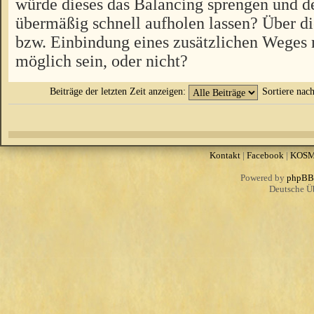
würde dieses das Balancing sprengen und d
übermäßig schnell aufholen lassen? Über 
bzw. Einbindung eines zusätzlichen Weges 
möglich sein, oder nicht?
Beiträge der letzten Zeit anzeigen:
Sortiere nac
Kontakt
|
Facebook
|
KOS
Powered by
phpBB
Deutsche Ü