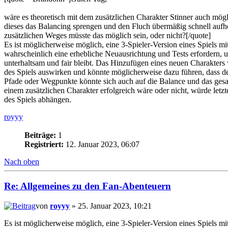
wäre es theoretisch mit dem zusätzlichen Charakter Stinner auch mögl
dieses das Balancing sprengen und den Fluch übermäßig schnell auf
zusätzlichen Weges müsste das möglich sein, oder nicht?[/quote]
Es ist möglicherweise möglich, eine 3-Spieler-Version eines Spiels mi
wahrscheinlich eine erhebliche Neuausrichtung und Tests erfordern, um 
unterhaltsam und fair bleibt. Das Hinzufügen eines neuen Charakters
des Spiels auswirken und könnte möglicherweise dazu führen, dass der 
Pfade oder Wegpunkte könnte sich auch auf die Balance und das ges
einem zusätzlichen Charakter erfolgreich wäre oder nicht, würde let
des Spiels abhängen.
royyy
Beiträge:
1
Registriert:
12. Januar 2023, 06:07
Nach oben
Re: Allgemeines zu den Fan-Abenteuern
von
royyy
» 25. Januar 2023, 10:21
Es ist möglicherweise möglich, eine 3-Spieler-Version eines Spiels mi