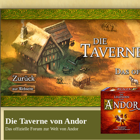
Die Taverne von Andor
Das offizielle Forum zur Welt von Andor