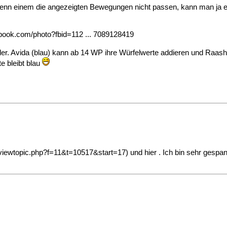
 wenn einem die angezeigten Bewegungen nicht passen, kann man ja e
book.com/photo?fbid=112 ... 7089128419
. Avida (blau) kann ab 14 WP ihre Würfelwerte addieren und Raash a
e bleibt blau
viewtopic.php?f=11&t=10517&start=17
) und hier . Ich bin sehr gespa