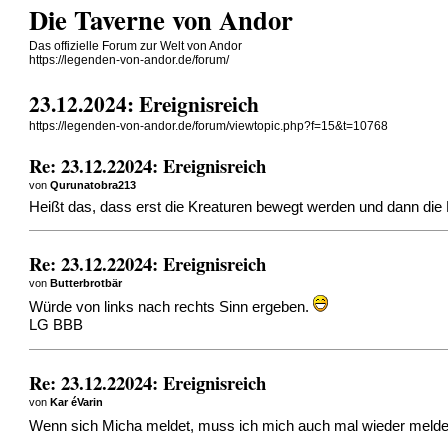
Die Taverne von Andor
Das offizielle Forum zur Welt von Andor
https://legenden-von-andor.de/forum/
23.12.2024: Ereignisreich
https://legenden-von-andor.de/forum/viewtopic.php?f=15&t=10768
Re: 23.12.22024: Ereignisreich
von
Qurunatobra213
Heißt das, dass erst die Kreaturen bewegt werden und dann die 
Re: 23.12.22024: Ereignisreich
von
Butterbrotbär
Würde von links nach rechts Sinn ergeben.
LG BBB
Re: 23.12.22024: Ereignisreich
von
Kar éVarin
Wenn sich Micha meldet, muss ich mich auch mal wieder meld