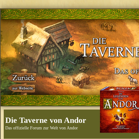
Die Taverne von Andor
Das offizielle Forum zur Welt von Andor