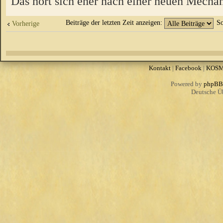
Das hört sich eher nach einer neuen Mechan
Beiträge der letzten Zeit anzeigen:
So
Vorherige
Kontakt
|
Facebook
|
KOS
Powered by
phpBB
Deutsche Ü