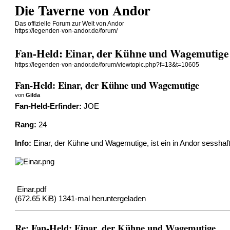
Die Taverne von Andor
Das offizielle Forum zur Welt von Andor
https://legenden-von-andor.de/forum/
Fan-Held: Einar, der Kühne und Wagemutige
https://legenden-von-andor.de/forum/viewtopic.php?f=13&t=10605
Fan-Held: Einar, der Kühne und Wagemutige
von
Gilda
Fan-Held-Erfinder:
JOE
Rang:
24
Info:
Einar, der Kühne und Wagemutige, ist ein in Andor sesshaft
Einar.pdf
(672.65 KiB) 1341-mal heruntergeladen
Re: Fan-Held: Einar, der Kühne und Wagemutige