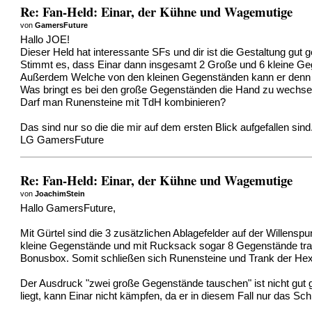
Re: Fan-Held: Einar, der Kühne und Wagemutige
von
GamersFuture
Hallo JOE!
Dieser Held hat interessante SFs und dir ist die Gestaltung gut g
Stimmt es, dass Einar dann insgesamt 2 Große und 6 kleine Geg
Außerdem Welche von den kleinen Gegenständen kann er denn so
Was bringt es bei den große Gegenständen die Hand zu wechsel
Darf man Runensteine mit TdH kombinieren?
Das sind nur so die die mir auf dem ersten Blick aufgefallen sind.
LG GamersFuture
Re: Fan-Held: Einar, der Kühne und Wagemutige
von
JoachimStein
Hallo GamersFuture,
Mit Gürtel sind die 3 zusätzlichen Ablagefelder auf der Willensp
kleine Gegenstände und mit Rucksack sogar 8 Gegenstände tra
Bonusbox. Somit schließen sich Runensteine und Trank der Hex
Der Ausdruck "zwei große Gegenstände tauschen" ist nicht gut 
liegt, kann Einar nicht kämpfen, da er in diesem Fall nur das S