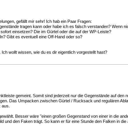
elungen, gefällt mir sehr! Ich hab ein Paar Fragen:
enstände tragen kann oder habe ich es falsch verstanden? Wenn nich
fort einsetzen? Die im Gürtel oder die auf der WP-Leiste?
n? Gibt es eventuell eine Off-Hand oder so?
 Ich wollt wissen, wie du es dir eigentlich vorgestellt hast?
unktleiste gemeint. Somit sind jederzeit nur die Gegenstände auf den
gen. Das Umpacken zwischen Gürtel / Rucksack und regulären Ablag
 aus.
gewählt. Besser wäre "einen großen Gegenstand von einer in die and
child und den Faken trägt. So kann er für eine Stunde den Falken in 