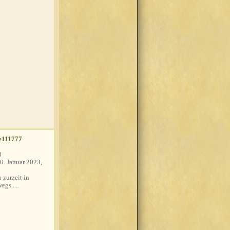
e111777
3
0. Januar 2023,
 zurzeit in
egs.....