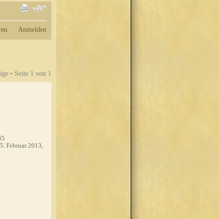
ren
Anmelden
äge • Seite
1
von
1
65
5. Februar 2013,