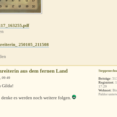
117_163255.pdf
en
reiterin_ 250105_211508
den
nreiterin aus dem fernen Land
Steppenechs
, 09:49
Beiträge:
51
Registriert:
1
n Gilda!
17:29
Wohnort:
Bin
Paldor unterw
ch denke es werden noch weitere folgen.