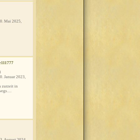
0. Mai 2025,
e111777
3
0. Januar 2023,
 zurzeit in
egs.....
3. August 2024,