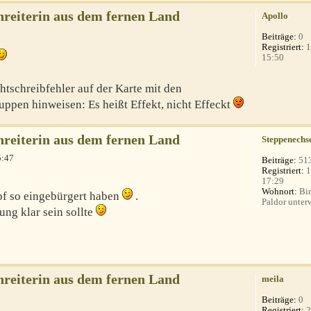
nreiterin aus dem fernen Land
Apollo
Beiträge:
0
Registriert:
1
15:50
htschreibfehler auf der Karte mit den
pen hinweisen: Es heißt Effekt, nicht Effeckt
nreiterin aus dem fernen Land
Steppenechs
5:47
Beiträge:
51
Registriert:
1
17:29
Wohnort:
Bin
f so eingebürgert haben
.
Paldor unterw
ng klar sein sollte
nreiterin aus dem fernen Land
meila
Beiträge:
0
Registriert:
2