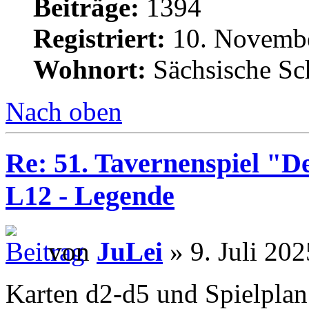
Beiträge:
1394
Registriert:
10. Novembe
Wohnort:
Sächsische Sc
Nach oben
Re: 51. Tavernenspiel "D
L12 - Legende
von
JuLei
» 9. Juli 202
Karten d2-d5 und Spielplan