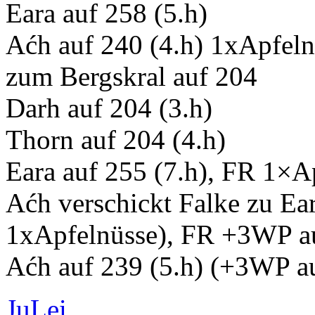
Eara auf 258 (5.h)
Aćh auf 240 (4.h) 1xApfeln
zum Bergskral auf 204
Darh auf 204 (3.h)
Thorn auf 204 (4.h)
Eara auf 255 (7.h), FR 1×A
Aćh verschickt Falke zu Ear
1xApfelnüsse), FR +3WP a
Aćh auf 239 (5.h) (+3WP 
JuLei