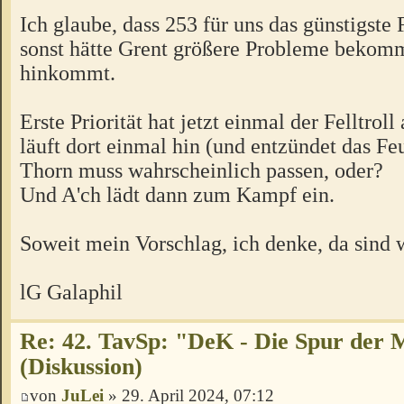
Ich glaube, dass 253 für uns das günstigste 
sonst hätte Grent größere Probleme bekomm
hinkommt.
Erste Priorität hat jetzt einmal der Felltrol
läuft dort einmal hin (und entzündet das Feu
Thorn muss wahrscheinlich passen, oder?
Und A'ch lädt dann zum Kampf ein.
Soweit mein Vorschlag, ich denke, da sind w
lG Galaphil
Re: 42. TavSp: "DeK - Die Spur der 
(Diskussion)
von
JuLei
» 29. April 2024, 07:12