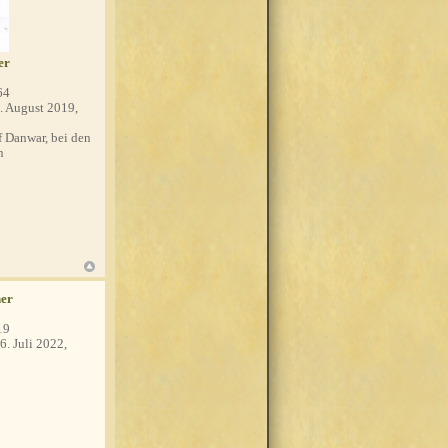
er
64
. August 2019,
 Danwar, bei den
n
her
19
6. Juli 2022,