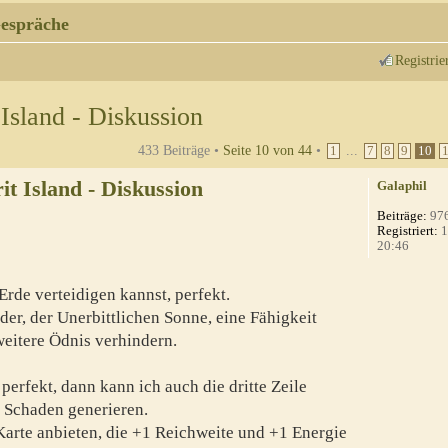
espräche
Registrie
 Island - Diskussion
433 Beiträge •
Seite
10
von
44
•
...
1
7
8
9
10
it Island - Diskussion
Galaphil
Beiträge:
97
Registriert:
1
20:46
de verteidigen kannst, perfekt.
r, der Unerbittlichen Sonne, eine Fähigkeit
weitere Ödnis verhindern.
erfekt, dann kann ich auch die dritte Zeile
h Schaden generieren.
arte anbieten, die +1 Reichweite und +1 Energie