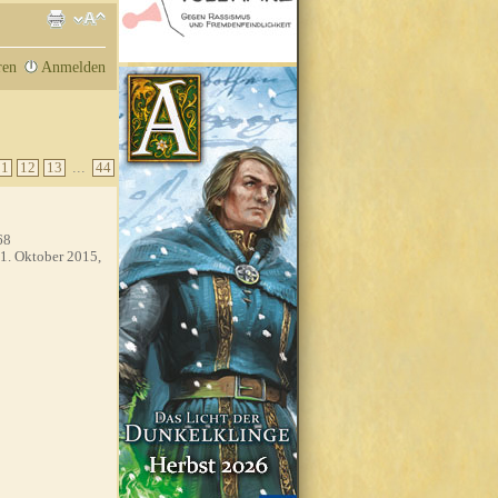
ren
Anmelden
...
11
12
13
44
68
1. Oktober 2015,