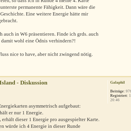
elen, so dass ich in Runde 4 meine 4. Karte
 unterste permanente Fähigkeit. Dann wäre die
eschichte. Eine weitere Energie hätte mir
gebracht.
h auch in W6 präsentieren. Finde ich grds. auch
r damit wohl eine Ödnis verhindern?!
luss nice to have, aber nicht zwingend nötig.
 Island - Diskussion
Galaphil
Beiträge:
97
Registriert:
1
20:46
 Energiekarten asymmetrisch aufgebaut:
rhält er nur 1 Energie.
 erhält dieser 1 Energie pro ausgespielter Karte.
en würde ich 4 Energie in dieser Runde