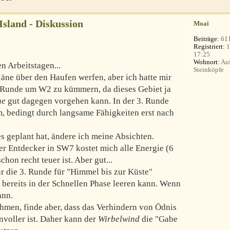
 Island - Diskussion
Moai
Beiträge:
61
Registriert:
1
17:25
Wohnort:
Auf
n Arbeitstagen...
Steinköpfe
läne über den Haufen werfen, aber ich hatte mir
er Runde um W2 zu kümmern, da dieses Gebiet ja
ne
gut dagegen vorgehen kann. In der 3. Runde
m, bedingt durch langsame Fähigkeiten erst nach
es geplant hat, ändere ich meine Absichten.
er Entdecker in SW7 kostet mich alle Energie (6
hon recht teuer ist. Aber gut...
r die 3. Runde für "Himmel bis zur Küste"
bereits in der Schnellen Phase leeren kann. Wenn
ann.
hmen, finde aber, dass das Verhindern von Ödnis
nnvoller ist. Daher kann der
Wirbelwind
die "Gabe