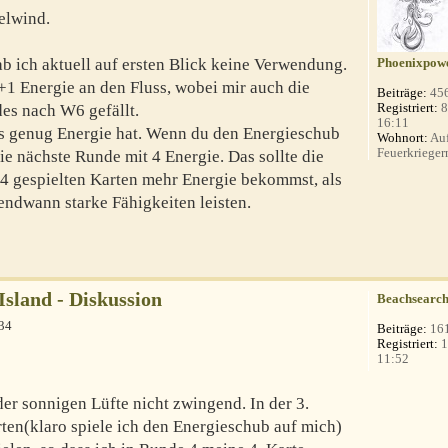
elwind.
b ich aktuell auf ersten Blick keine Verwendung.
Phoenixpow
1 Energie an den Fluss, wobei mir auch die
Beiträge:
45
Registriert:
8
es nach W6 gefällt.
16:11
ss genug Energie hat. Wenn du den Energieschub
Wohnort:
Auf
Feuerkrieger
 die nächste Runde mit 4 Energie. Das sollte die
 4 gespielten Karten mehr Energie bekommst, als
gendwann starke Fähigkeiten leisten.
 Island - Diskussion
Beachsearc
:34
Beiträge:
16
Registriert:
1
11:52
der sonnigen Lüfte nicht zwingend. In der 3.
rten(klaro spiele ich den Energieschub auf mich)