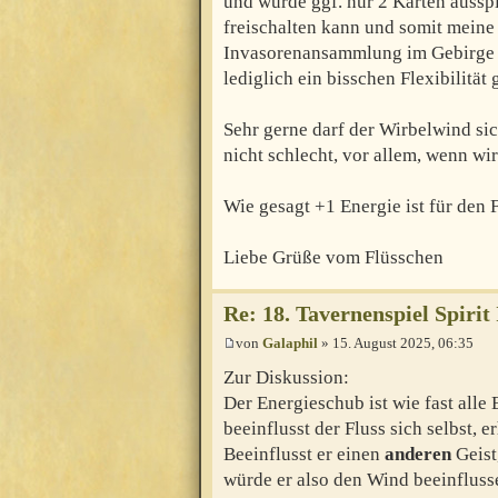
und würde ggf. nur 2 Karten ausspi
freischalten kann und somit meine
Invasorenansammlung im Gebirge G
lediglich ein bisschen Flexibilität 
Sehr gerne darf der Wirbelwind sic
nicht schlecht, vor allem, wenn wi
Wie gesagt +1 Energie ist für den F
Liebe Grüße vom Flüsschen
Re: 18. Tavernenspiel Spirit
von
Galaphil
» 15. August 2025, 06:35
Zur Diskussion:
Der Energieschub ist wie fast alle
beeinflusst der Fluss sich selbst, e
Beeinflusst er einen
anderen
Geist,
würde er also den Wind beeinfluss