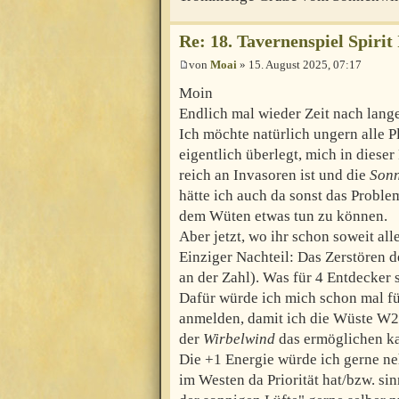
Re: 18. Tavernenspiel Spirit
von
Moai
» 15. August 2025, 07:17
Moin
Endlich mal wieder Zeit nach lange
Ich möchte natürlich ungern alle P
eigentlich überlegt, mich in dies
reich an Invasoren ist und die
Son
hätte ich auch da sonst das Proble
dem Wüten etwas tun zu können.
Aber jetzt, wo ihr schon soweit all
Einziger Nachteil: Das Zerstören d
an der Zahl). Was für 4 Entdecker sc
Dafür würde ich mich schon mal fü
anmelden, damit ich die Wüste W2 
der
Wirbelwind
das ermöglichen k
Die +1 Energie würde ich gerne ne
im Westen da Priorität hat/bzw. si