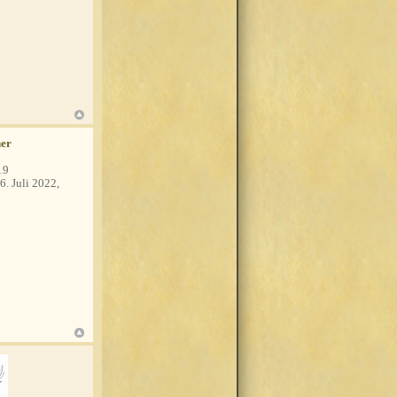
her
19
6. Juli 2022,