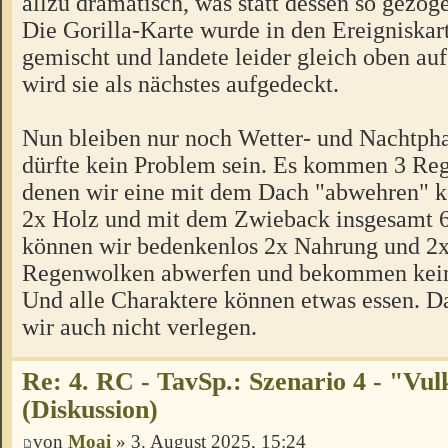
allzu dramatisch, was statt dessen so gezog
Die Gorilla-Karte wurde in den Ereigniskar
gemischt und landete leider gleich oben au
wird sie als nächstes aufgedeckt.
Nun bleiben nur noch Wetter- und Nachtpha
dürfte kein Problem sein. Es kommen 3 Re
denen wir eine mit dem Dach "abwehren" 
2x Holz und mit dem Zwieback insgesamt 
können wir bedenkenlos 2x Nahrung und 2x
Regenwolken abwerfen und bekommen kei
Und alle Charaktere können etwas essen. 
wir auch nicht verlegen.
Re: 4. RC - TavSp.: Szenario 4 - "Vul
(Diskussion)
von
Moai
» 3. August 2025, 15:24