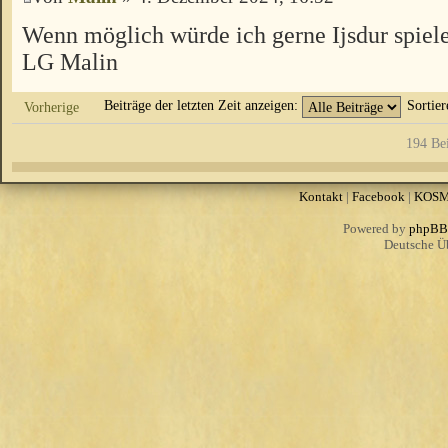
Wenn möglich würde ich gerne Ijsdur spiel
LG Malin
Beiträge der letzten Zeit anzeigen:
Sortie
Vorherige
194 Be
Kontakt
|
Facebook
|
KOS
Powered by
phpBB
Deutsche Ü