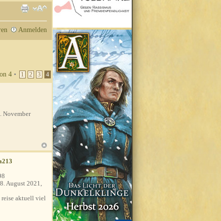
ren
Anmelden
on
4
•
1
2
3
4
. November
a213
98
8. August 2021,
 reise aktuell viel