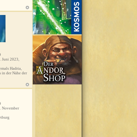
9
. Juni 2023,
mals Hadria,
s in der Nähe der
9
. November
tburg