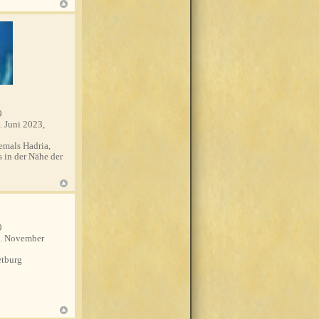
9
. Juni 2023,
mals Hadria,
s in der Nähe der
9
. November
tburg