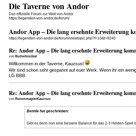
Die Taverne von Andor
Das offizielle Forum zur Welt von Andor
https://legenden-von-andor.de/forum/
Andor App – Die lang ersehnte Erweiterung 
https://legenden-von-andor.de/forum/viewtopic.php?f=10&t=9240
Re: Andor App – Die lang ersehnte Erweiterung kom
von
Butterbrotbär
Willkommen in der Taverne, Kauzsus!
Wir sind schon sehr gespannt auf euer Werk. Wenn ihr ein wenig 
LG BBB
Re: Andor App – Die lang ersehnte Erweiterung kom
von
RunenmagierKauzsus
Bennie hat geschrieben:
Gibt es denn nun eine bessere Balance für das 2-3 Helden-Spiel 