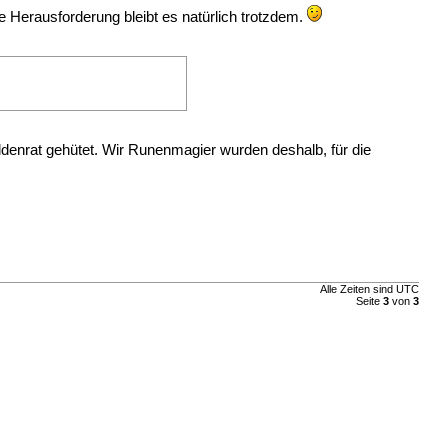
e Herausforderung bleibt es natürlich trotzdem.
ldenrat gehütet. Wir Runenmagier wurden deshalb, für die
Alle Zeiten sind UTC
Seite
3
von
3