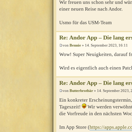
Wir freuen uns schon sehr und wün
einer neuen Reise nach Andor.
Usmo für das USM-Team
Re: Andor App – Die lang e
von
Bennie
» 14. September 2023, 16:11
Wow! Super Neuigkeiten, darauf fr
Wird es eigentlich auch einen Pa
Re: Andor App – Die lang e
von
Butterbrotbär
» 14. September 2023, 
Ein konkreter Erscheinungstermin, 
Tageszeit!
Wir werden verwöhnt.
die Vorfreude in den nächsten Wo
Im App Store (
https://apps.apple.