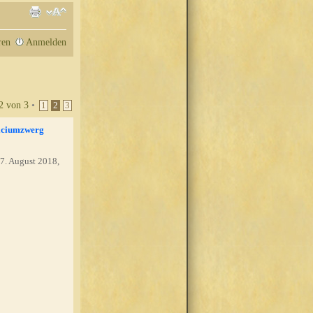
ren
Anmelden
2
von
3
•
1
2
3
iciumzwerg
7. August 2018,