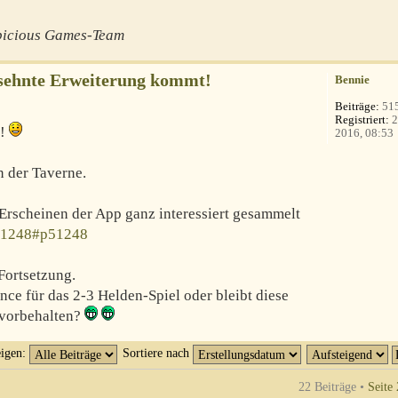
picious Games-Team
rsehnte Erweiterung kommt!
Bennie
Beiträge:
51
Registriert:
2
t!
2016, 08:53
 der Taverne.
 Erscheinen der App ganz interessiert gesammelt
51248#p51248
Fortsetzung.
nce für das 2-3 Helden-Spiel oder bleibt diese
 vorbehalten?
eigen:
Sortiere nach
22 Beiträge •
Seite