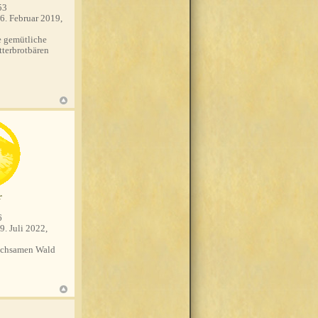
53
6. Februar 2019,
 gemütliche
tterbrotbären
r
6
9. Juli 2022,
chsamen Wald