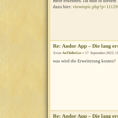
mehr erkennen. Da man in diesem 
dazu hier:
viewtopic.php?p=1112
Re: Andor App – Die lang e
von
AnThiBoGer
» 17. September 2023, 1
was wird die Erweiterung kosten?
Re: Andor App – Die lang e