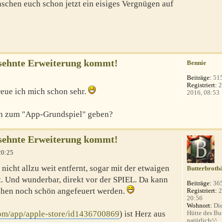
schen euch schon jetzt ein eisiges Vergnügen auf
rsehnte Erweiterung kommt!
Bennie
Beiträge:
51
Registriert:
2
eue ich mich schon sehr.
2016, 08:53
tch zum "App-Grundspiel" geben?
rsehnte Erweiterung kommt!
20:25
nicht allzu weit entfernt, sogar mit der etwaigen
Butterbrotb
 Und wunderbar, direkt vor der SPIEL. Da kann
Beiträge:
36
chen noch schön angefeuert werden.
Registriert:
2
20:56
Wohnort:
Die
com/app/apple-store/id1436700869
) ist Herz aus
Hütte des Bu
natürlich^^