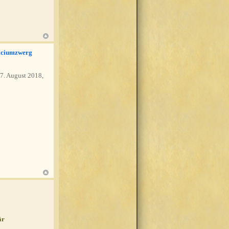
iciumzwerg
7. August 2018,
är