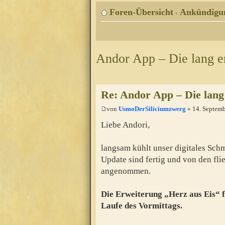
Foren-Übersicht
Ankündigu
‹
Andor App – Die lang e
Re: Andor App – Die lang
von
UsmoDerSiliciumzwerg
» 14. Septemb
Liebe Andori,
langsam kühlt unser digitales Sch
Update sind fertig und von den fl
angenommen.
Die Erweiterung „Herz aus Eis“ 
Laufe des Vormittags.