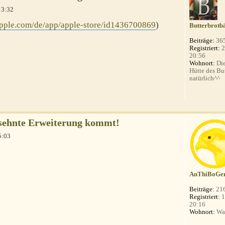
13:32
.apple.com/de/app/apple-store/id1436700869
)
Butterbrotb
Beiträge:
36
Registriert:
2
20:56
Wohnort:
Die
Hütte des Bu
natürlich^^
rsehnte Erweiterung kommt!
5:03
AnThiBoGe
Beiträge:
21
Registriert:
1
20:16
Wohnort:
Wa