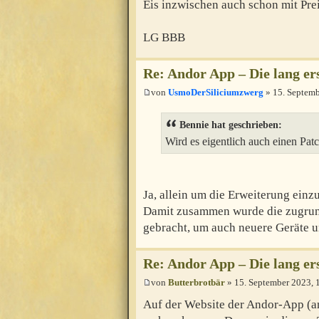
Eis inzwischen auch schon mit Pre
LG BBB
Re: Andor App – Die lang e
von
UsmoDerSiliciumzwerg
» 15. Septemb
Bennie hat geschrieben:
Wird es eigentlich auch einen Pa
Ja, allein um die Erweiterung einz
Damit zusammen wurde die zugrun
gebracht, um auch neuere Geräte u
Re: Andor App – Die lang e
von
Butterbrotbär
» 15. September 2023, 
Auf der Website der Andor-App (an