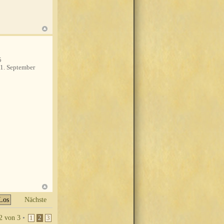
5
1. September
Nächste
2
von
3
•
1
2
3