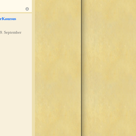
rKauzsus
9. September