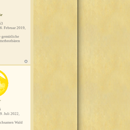
är
53
6. Februar 2019,
 gemütliche
tterbrotbären
r
6
9. Juli 2022,
chsamen Wald