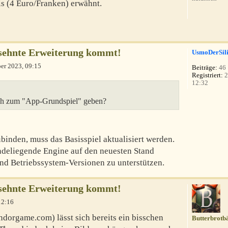
is (4 Euro/Franken) erwähnt.
rsehnte Erweiterung kommt!
UsmoDerSil
er 2023, 09:15
Beiträge:
46
Registriert:
2
12:32
tch zum "App-Grundspiel" geben?
ubinden, muss das Basisspiel aktualisiert werden.
deliegende Engine auf den neuesten Stand
nd Betriebssystem-Versionen zu unterstützen.
rsehnte Erweiterung kommt!
12:16
dorgame.com) lässt sich bereits ein bisschen
Butterbrotb