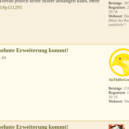
Thread jedoch keine Bilder anhängen kann, mehr
Beiträge:
36
91#p111291
Registriert:
2
20:56
Wohnort:
Die
Hütte des Bu
natürlich^^
rsehnte Erweiterung kommt!
1:03
AnThiBoGe
Beiträge:
21
Registriert:
1
20:16
Wohnort:
Wa
rsehnte Erweiterung kommt!