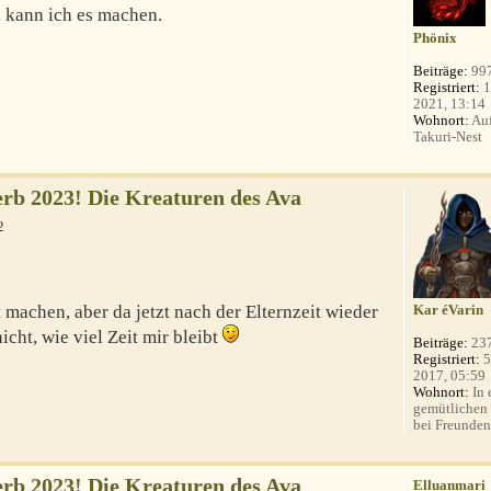
, kann ich es machen.
Phönix
Beiträge:
99
Registriert:
1
2021, 13:14
Wohnort:
Auf
Takuri-Nest
b 2023! Die Kreaturen des Ava
2
 machen, aber da jetzt nach der Elternzeit wieder
Kar éVarin
icht, wie viel Zeit mir bleibt
Beiträge:
23
Registriert:
5
2017, 05:59
Wohnort:
In 
gemütlichen
bei Freunden
b 2023! Die Kreaturen des Ava
Elluanmari