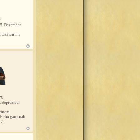
7
5. Dezember
 Danwar im
75
. September
einem
 Heim ganz nah
 ;)