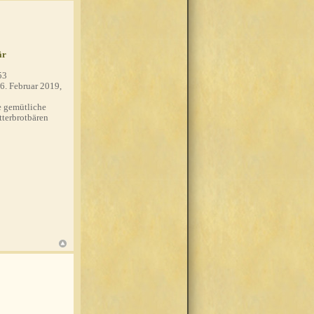
är
53
6. Februar 2019,
 gemütliche
tterbrotbären