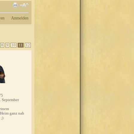
ren
Anmelden
8
9
10
11
12
75
. September
einem
 Heim ganz nah
 ;)