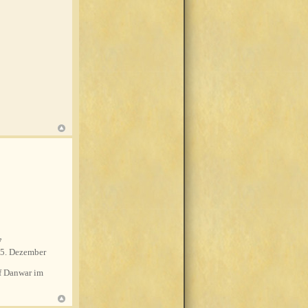
7
5. Dezember
 Danwar im