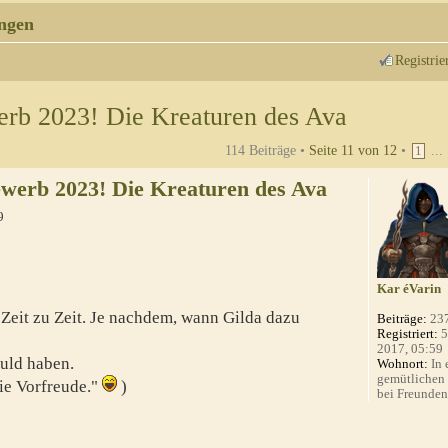
ngen
Registrie
rb 2023! Die Kreaturen des Ava
114 Beiträge •
Seite
11
von
12
•
...
1
werb 2023! Die Kreaturen des Ava
9
Kar éVarin
Zeit zu Zeit. Je nachdem, wann Gilda dazu
Beiträge:
23
Registriert:
5
2017, 05:59
uld haben.
Wohnort:
In 
gemütlichen
die Vorfreude."
)
bei Freunden