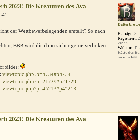
b 2023! Die Kreaturen des Ava
9:27
Butterbrotb
sicht der Wettbewerbslegenden erstellt? So nach
Beiträge:
36
Registriert:
2
20:56
chten, BBB wird die dann sicher gerne verlinken
Wohnort:
Die
Hütte des Bu
natürlich^^
Vorbilder:
:
viewtopic.php?p=4734#p4734
:
viewtopic.php?p=21729#p21729
:
viewtopic.php?p=45213#p45213
b 2023! Die Kreaturen des Ava