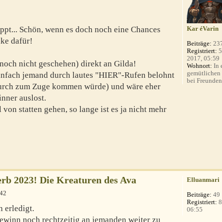
appt... Schön, wenn es doch noch eine Chances
Kar éVarin
nke dafür!
Beiträge:
23
Registriert:
5
2017, 05:59
noch nicht geschehen) direkt an Gilda!
Wohnort:
In 
gemütlichen
einfach jemand durch lautes "HIER"-Rufen belohnt
bei Freunden
urch zum Zuge kommen würde) und wäre eher
nner auslost.
 von statten gehen, so lange ist es ja nicht mehr
b 2023! Die Kreaturen des Ava
Elluanmari
:42
Beiträge:
49
Registriert:
8
 erledigt.
06:55
Gewinn noch rechtzeitig an jemanden weiter zu