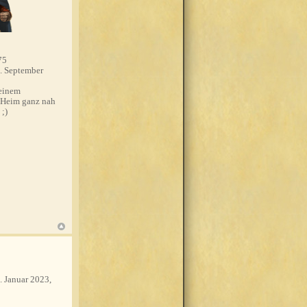
75
. September
einem
 Heim ganz nah
 ;)
. Januar 2023,