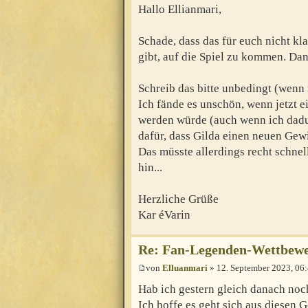
Hallo Ellianmari,
Schade, dass das für euch nicht kl
gibt, auf die Spiel zu kommen. Da
Schreib das bitte unbedingt (wenn 
Ich fände es unschön, wenn jetzt 
werden würde (auch wenn ich dad
dafür, dass Gilda einen neuen Gewi
Das müsste allerdings recht schnell
hin...
Herzliche Grüße
Kar éVarin
Re: Fan-Legenden-Wettbewer
von
Elluanmari
» 12. September 2023, 06
Hab ich gestern gleich danach noch
Ich hoffe es geht sich aus diesen 