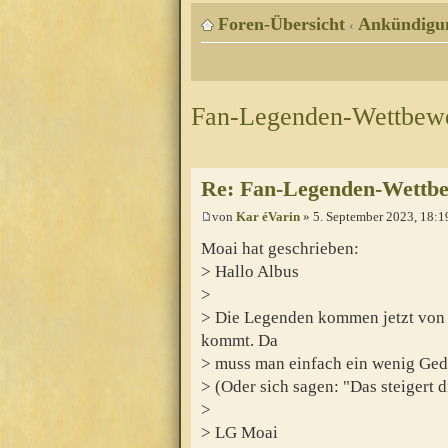
Foren-Übersicht
Ankündigu
‹
Fan-Legenden-Wettbewe
Re: Fan-Legenden-Wettbe
von
Kar éVarin
» 5. September 2023, 18:1
Moai hat geschrieben:
> Hallo Albus
>
> Die Legenden kommen jetzt von 
kommt. Da
> muss man einfach ein wenig Ged
> (Oder sich sagen: "Das steigert 
>
> LG Moai