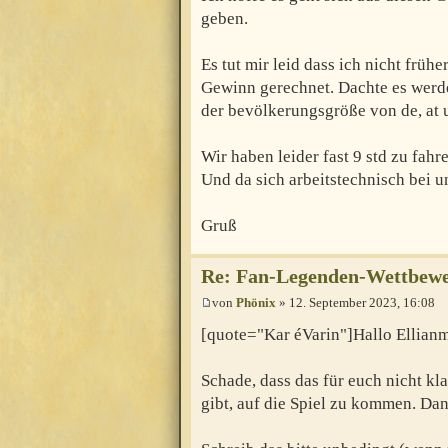
geben.
Es tut mir leid dass ich nicht frü
Gewinn gerechnet. Dachte es werd
der bevölkerungsgröße von de, at 
Wir haben leider fast 9 std zu fahr
Und da sich arbeitstechnisch bei un
Gruß
Re: Fan-Legenden-Wettbewer
von
Phönix
» 12. September 2023, 16:08
[quote="Kar éVarin"]Hallo Ellianm
Schade, dass das für euch nicht kl
gibt, auf die Spiel zu kommen. Da