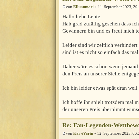
von
Elluanmari
» 11. September 2023, 20
Hallo liebe Leute.
Hab grad zufällig gesehen dass i
Gewinnern bin und es freut mich to
Leider sind wir zeitlich verhinder
sind ist es nicht so einfach das ma
Daher wäre es schön wenn jemand 
den Preis an unserer Stelle entgeg
Ich bin leider etwas spät dran we
Ich hoffe ihr spielt trotzdem mal
der unseren Preis übernimmt wünsche
Re: Fan-Legenden-Wettbewer
von
Kar éVarin
» 12. September 2023, 06: