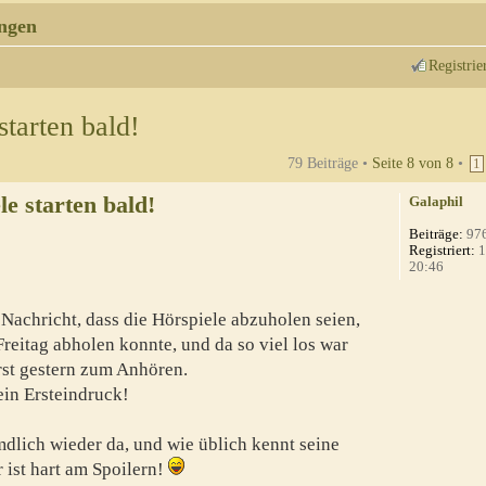
ngen
Registrie
starten bald!
79 Beiträge •
Seite
8
von
8
•
1
e starten bald!
Galaphil
Beiträge:
97
Registriert:
1
20:46
achricht, dass die Hörspiele abzuholen seien,
 Freitag abholen konnte, und da so viel los war
erst gestern zum Anhören.
ein Ersteindruck!
emdlich wieder da, und wie üblich kennt seine
 ist hart am Spoilern!