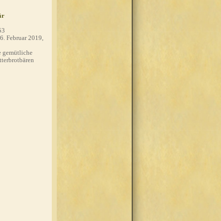
är
53
6. Februar 2019,
 gemütliche
tterbrotbären