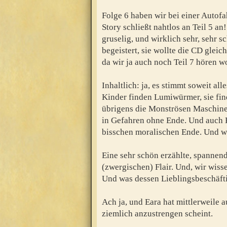
Folge 6 haben wir bei einer Autof
Story schließt nahtlos an Teil 5 an
gruselig, und wirklich sehr, sehr s
begeistert, sie wollte die CD glei
da wir ja auch noch Teil 7 hören wo
Inhaltlich: ja, es stimmt soweit all
Kinder finden Lumiwürmer, sie fin
übrigens die Monströsen Maschinen
in Gefahren ohne Ende. Und auch Kj
bisschen moralischen Ende. Und w
Eine sehr schön erzählte, spannen
(zwergischen) Flair. Und, wir wisse
Und was dessen Lieblingsbeschäfti
Ach ja, und Eara hat mittlerweile a
ziemlich anzustrengen scheint.