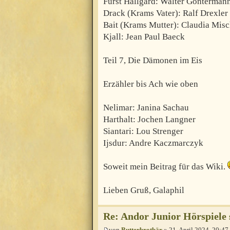
Fürst Hallgard: Walter Gonterman
Drack (Krams Vater): Ralf Drexler
Bait (Krams Mutter): Claudia Mis
Kjall: Jean Paul Baeck
Teil 7, Die Dämonen im Eis
Erzähler bis Ach wie oben
Nelimar: Janina Sachau
Harthalt: Jochen Langner
Siantari: Lou Strenger
Ijsdur: Andre Kaczmarczyk
Soweit mein Beitrag für das Wiki.
Lieben Gruß, Galaphil
Re: Andor Junior Hörspiele 
von
Butterbrotbär
» 21. April 2024, 20:47