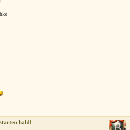
n
chke
starten bald!