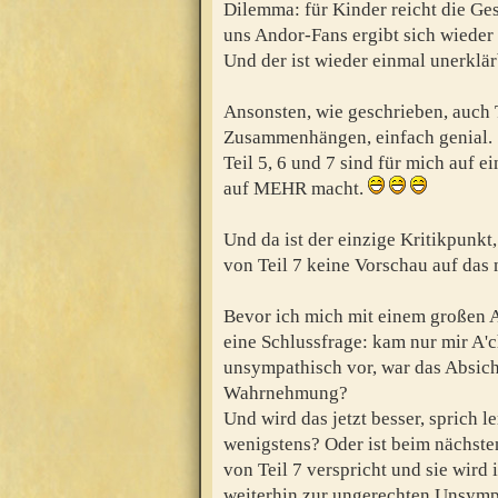
Dilemma: für Kinder reicht die Gesc
uns Andor-Fans ergibt sich wieder
Und der ist wieder einmal unerklär
Ansonsten, wie geschrieben, auch Te
Zusammenhängen, einfach genial.
Teil 5, 6 und 7 sind für mich auf ei
auf MEHR macht.
Und da ist der einzige Kritikpunkt
von Teil 7 keine Vorschau auf das
Bevor ich mich mit einem großen A
eine Schlussfrage: kam nur mir A'ch
unsympathisch vor, war das Absicht
Wahrnehmung?
Und wird das jetzt besser, sprich l
wenigstens? Oder ist beim nächste
von Teil 7 verspricht und sie wir
weiterhin zur ungerechten Unsymp