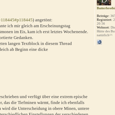
Butterbrotb
Beiträge:
36
p=118445#p118445
) angetönt:
Registriert:
2
20:56
nte ich mir gleich am Erscheinungstag
Wohnort:
Die
Dämonen im Eis, kam ich erst letztes Wochenende.
Hütte des Bu
natürlich^^
ortierte Gedanken.
zten langen Textblock in diesem Thread
leich ab Beginn eine dicke
schrieben und verfügt über eine extrem epische
, das die Tiefminen wärmt, finde ich ebenfalls
n wird die Unterscheidung in obere Minen, untere
erschiedlichen Einstellungen der verschiedenen