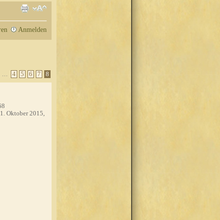
ren
Anmelden
...
4
5
6
7
8
68
1. Oktober 2015,