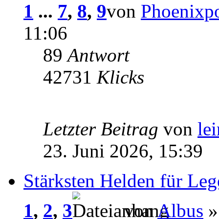
1
...
7
,
8
,
9
von
Phoenixp
11:06
89
Antwort
42731
Klicks
Letzter Beitrag
von
le
23. Juni 2026, 15:39
Stärksten Helden für Leg
1
,
2
,
3
von
Albus
»