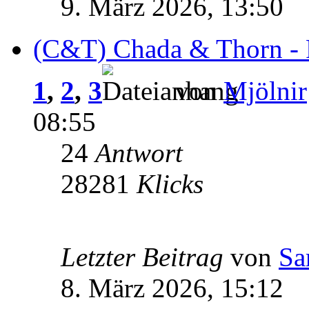
9. März 2026, 13:50
(C&T) Chada & Thorn - 
1
,
2
,
3
von
Mjölnir
08:55
24
Antwort
28281
Klicks
Letzter Beitrag
von
Sa
8. März 2026, 15:12