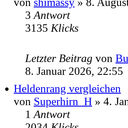
von
shimassy
» 8. Augus
3
Antwort
3135
Klicks
Letzter Beitrag
von
Bu
8. Januar 2026, 22:55
Heldenrang vergleichen
von
Superhirn_H
» 4. Ja
1
Antwort
2034
Klicks