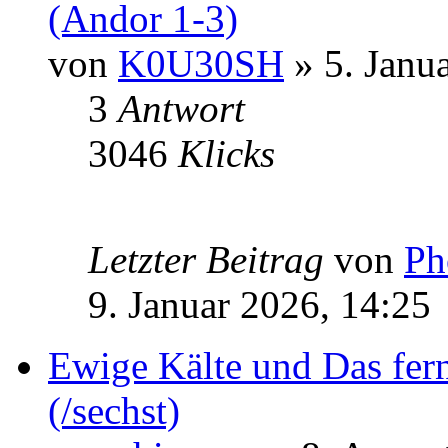
(Andor 1-3)
von
K0U30SH
» 5. Janu
3
Antwort
3046
Klicks
Letzter Beitrag
von
Ph
9. Januar 2026, 14:25
Ewige Kälte und Das fern
(/sechst)