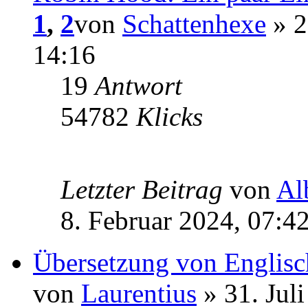
1
,
2
von
Schattenhexe
» 2
14:16
19
Antwort
54782
Klicks
Letzter Beitrag
von
Al
8. Februar 2024, 07:4
Übersetzung von Englisc
von
Laurentius
» 31. Jul