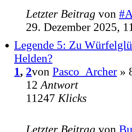
Letzter Beitrag
von
#A
29. Dezember 2025, 1
Legende 5: Zu Würfelglü
Helden?
1
,
2
von
Pasco_Archer
» 8
12
Antwort
11247
Klicks
Letzter Beitrag
von
Bu