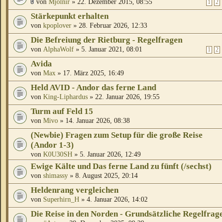
von
Mjölnir
» 22. Dezember 2015, 08:55
1
2
Stärkepunkt erhalten
von
kpoplover
» 28. Februar 2026, 12:33
Die Befreiung der Rietburg - Regelfragen
von
AlphaWolf
» 5. Januar 2021, 08:01
1
2
Avida
von
Max
» 17. März 2025, 16:49
Held AVID - Andor das ferne Land
von
King-Liphardus
» 22. Januar 2026, 19:55
Turm auf Feld 15
von
Mivo
» 14. Januar 2026, 08:38
(Newbie) Fragen zum Setup für die große Reise
(Andor 1-3)
von
K0U30SH
» 5. Januar 2026, 12:49
Ewige Kälte und Das ferne Land zu fünft (/sechst)
von
shimassy
» 8. August 2025, 20:14
Heldenrang vergleichen
von
Superhirn_H
» 4. Januar 2026, 14:02
Die Reise in den Norden - Grundsätzliche Regelfrag