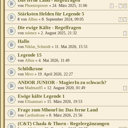
Das ferne Land - Regelfragen
von
Phoenixpower
» 24. März 2025, 11:06
...
1
7
8
Stärksten Helden für Legende 5
von
Albus
» 8. September 2024, 09:05
1
2
Die ewige Kälte - Regelfragen
von
solence
» 2. August 2025, 21:32
1
Hallo
von
Niklas_Schmidt
» 11. Mai 2026, 15:51
Legende 15
von
Albus
» 4. Mai 2026, 11:49
Schildkrone
von
Mivo
» 19. April 2026, 22:27
ANDOR JUNIOR - MagierIn zu schwach?
von
Madmax85
» 12. August 2020, 01:49
1
Ewige kälte Legende 1
von
Elluanmari
» 15. März 2026, 19:53
Frage zum Mhourl in: Das ferne Land
von
Cardiodrone
» 8. März 2026, 21:56
(C&T) Chada & Thorn - Regelergänzungen