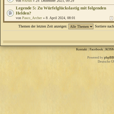
von
#Artus
» 29. Dezember 2025, 09:29
Legende 5: Zu Würfelglückslastig mit folgenden
Helden?
von
Pasco_Archer
» 8. April 2024, 08:01
1
Themen der letzten Zeit anzeigen:
Sortiere nac
Kontakt
|
Facebook
|
KOS
Powered by
phpBB
Deutsche Ü