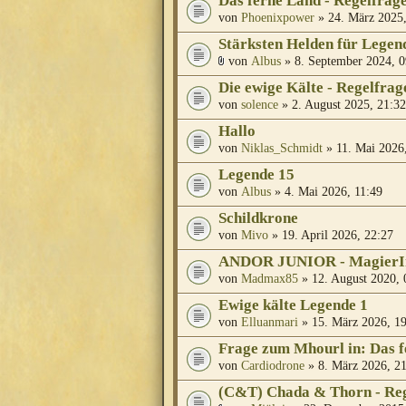
Das ferne Land - Regelfrag
von
Phoenixpower
» 24. März 2025,
Stärksten Helden für Legen
von
Albus
» 8. September 2024, 0
Die ewige Kälte - Regelfrag
von
solence
» 2. August 2025, 21:32
Hallo
von
Niklas_Schmidt
» 11. Mai 2026
Legende 15
von
Albus
» 4. Mai 2026, 11:49
Schildkrone
von
Mivo
» 19. April 2026, 22:27
ANDOR JUNIOR - MagierIn
von
Madmax85
» 12. August 2020, 
Ewige kälte Legende 1
von
Elluanmari
» 15. März 2026, 1
Frage zum Mhourl in: Das 
von
Cardiodrone
» 8. März 2026, 2
(C&T) Chada & Thorn - Re