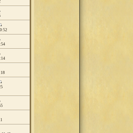
2
5
0:52
:54
:14
:18
25
55
11