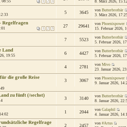
 08:55
8. März 2026, 15:1
1
2
3
von
Butterbrotbär
5
3645
12:33
3. März 2026, 17:2
- Regelfragen
von
Phoenixpower
27
29641
:01
15. Februar 2026, 1
1
2
3
von
Butterbrotbär
7
5523
5. Februar 2026, 17
e Land
von
Butterbrotbär
6
4427
26, 19:55
5. Februar 2026, 17
von
Mivo
4
2781
23. Januar 2026, 23
für die große Reise
von
Phoenixpower
3
3067
9. Januar 2026, 14:
:49
and zu fünft (/sechst)
von
Butterbrotbär
3
3140
14
8. Januar 2026, 22:
von
Galaphil
1
2044
14:02
4. Januar 2026, 14:
rundsätzliche Regelfrage
von
#Artus
2
2457