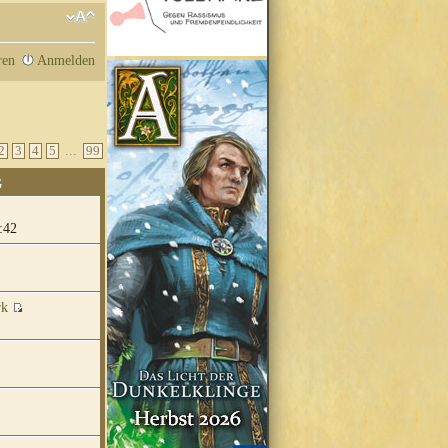
ren
Anmelden
...
2
3
4
5
99
G
:42
rk