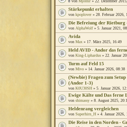
von
Mjölnir
» 22. Dezember 2015,
Stärkepunkt erhalten
von
kpoplover
» 28. Februar 2026, 
Die Befreiung der Rietburg 
von
AlphaWolf
» 5. Januar 2021, 08
Avida
von
Max
» 17. März 2025, 16:49
Held AVID - Andor das fern
von
King-Liphardus
» 22. Januar 20
Turm auf Feld 15
von
Mivo
» 14. Januar 2026, 08:38
(Newbie) Fragen zum Setup 
(Andor 1-3)
von
K0U30SH
» 5. Januar 2026, 12
Ewige Kälte und Das ferne L
von
shimassy
» 8. August 2025, 20:
Heldenrang vergleichen
von
Superhirn_H
» 4. Januar 2026, 
Die Reise in den Norden - G