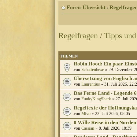
Foren-Übersicht
Regelfragen
‹
Regelfragen / Tipps und
THEMEN
Robin Hood: Ein paar Einst
von
Schattenhexe
» 29. Dezember 2
Übersetzung von Englisch a
von
Laurentius
» 31. Juli 2026, 22:
Das Ferne Land - Legende 6
von
FunkyKingShark
» 27. Juli 202
Regeltexte der Hoffnungska
von
Mivo
» 22. Juli 2026, 08:05
0 Wille Reise in den Norden
von
Cassian
» 8. Juli 2026, 18:39