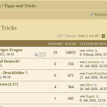
 / Tipps und Tricks
Registrie
 Tricks
2457 Themen •
Seite
1
von
99
•
1
ANTWORT
KLICKS
LETZTER BEITRA
eiger-Fragen
von
Albus
19
54853
021, 14:16
8. Februar 2024, 07
1
2
uf Deutsch?
von
Laurentius
0
156
23
31. Juli 2026, 22:23
 - Druckfehler ?
von
FunkyKingSha
6
473
6, 09:10
27. Juli 2026, 19:20
rten (L17)
von
Mivo
4
364
26. Juli 2026, 18:37
von
Ragnir
1
445
8. Juli 2026, 23:54