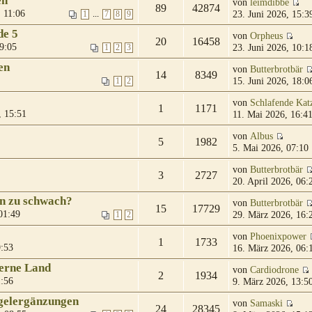
en
von
leimdibbe
89
42874
 11:06
23. Juni 2026, 15:3
...
1
7
8
9
de 5
von
Orpheus
20
16458
9:05
23. Juni 2026, 10:1
1
2
3
en
von
Butterbrotbär
14
8349
15. Juni 2026, 18:0
1
2
von
Schlafende Kat
1
1171
, 15:51
11. Mai 2026, 16:4
von
Albus
5
1982
5. Mai 2026, 07:10
von
Butterbrotbär
3
2727
20. April 2026, 06:
 zu schwach?
von
Butterbrotbär
15
17729
01:49
29. März 2026, 16:
1
2
von
Phoenixpower
1
1733
9:53
16. März 2026, 06:
ferne Land
von
Cardiodrone
2
1934
1:56
9. März 2026, 13:5
gelergänzungen
von
Samaski
24
28345