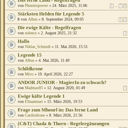
Das ferne Land - Regelfragen
von
Phoenixpower
» 24. März 2025, 11:06
...
1
7
8
Stärksten Helden für Legende 5
von
Albus
» 8. September 2024, 09:05
1
2
Die ewige Kälte - Regelfragen
von
solence
» 2. August 2025, 21:32
1
Hallo
von
Niklas_Schmidt
» 11. Mai 2026, 15:51
Legende 15
von
Albus
» 4. Mai 2026, 11:49
Schildkrone
von
Mivo
» 19. April 2026, 22:27
ANDOR JUNIOR - MagierIn zu schwach?
von
Madmax85
» 12. August 2020, 01:49
1
Ewige kälte Legende 1
von
Elluanmari
» 15. März 2026, 19:53
Frage zum Mhourl in: Das ferne Land
von
Cardiodrone
» 8. März 2026, 21:56
(C&T) Chada & Thorn - Regelergänzungen