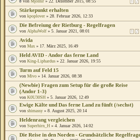
von
Mjölnir
» 22. Dezember 2015, 08:55
1
2
Stärkepunkt erhalten
von
kpoplover
» 28. Februar 2026, 12:33
Die Befreiung der Rietburg - Regelfragen
von
AlphaWolf
» 5. Januar 2021, 08:01
1
2
Avida
von
Max
» 17. März 2025, 16:49
Held AVID - Andor das ferne Land
von
King-Liphardus
» 22. Januar 2026, 19:55
Turm auf Feld 15
von
Mivo
» 14. Januar 2026, 08:38
(Newbie) Fragen zum Setup für die große Reise
(Andor 1-3)
von
K0U30SH
» 5. Januar 2026, 12:49
Ewige Kälte und Das ferne Land zu fünft (/sechst)
von
shimassy
» 8. August 2025, 20:14
Heldenrang vergleichen
von
Superhirn_H
» 4. Januar 2026, 14:02
Die Reise in den Norden - Grundsätzliche Regelfrag