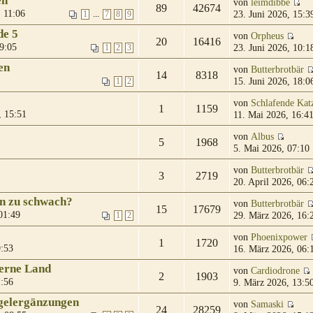
en
von
leimdibbe
89
42674
 11:06
23. Juni 2026, 15:3
...
1
7
8
9
de 5
von
Orpheus
20
16416
9:05
23. Juni 2026, 10:1
1
2
3
en
von
Butterbrotbär
14
8318
15. Juni 2026, 18:0
1
2
von
Schlafende Kat
1
1159
, 15:51
11. Mai 2026, 16:4
von
Albus
5
1968
5. Mai 2026, 07:10
von
Butterbrotbär
3
2719
20. April 2026, 06:
 zu schwach?
von
Butterbrotbär
15
17679
01:49
29. März 2026, 16:
1
2
von
Phoenixpower
1
1720
9:53
16. März 2026, 06:
ferne Land
von
Cardiodrone
2
1903
1:56
9. März 2026, 13:5
gelergänzungen
von
Samaski
24
28259