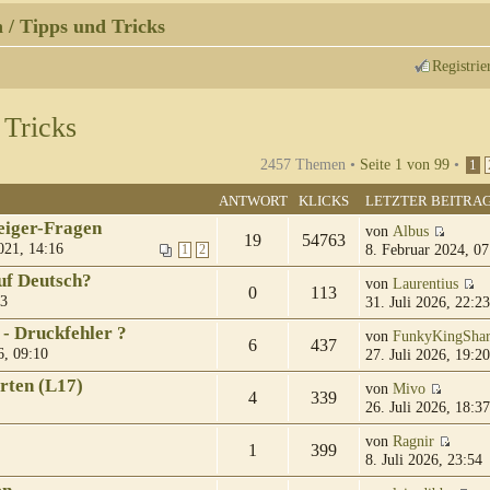
 / Tipps und Tricks
Registrie
 Tricks
2457 Themen •
Seite
1
von
99
•
1
ANTWORT
KLICKS
LETZTER BEITRA
eiger-Fragen
von
Albus
19
54763
021, 14:16
8. Februar 2024, 07
1
2
uf Deutsch?
von
Laurentius
0
113
23
31. Juli 2026, 22:23
 - Druckfehler ?
von
FunkyKingSha
6
437
6, 09:10
27. Juli 2026, 19:20
rten (L17)
von
Mivo
4
339
26. Juli 2026, 18:37
von
Ragnir
1
399
8. Juli 2026, 23:54