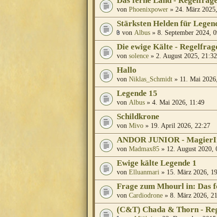
Das ferne Land - Regelfrag
von
Phoenixpower
» 24. März 2025,
Stärksten Helden für Legen
von
Albus
» 8. September 2024, 0
Die ewige Kälte - Regelfrag
von
solence
» 2. August 2025, 21:32
Hallo
von
Niklas_Schmidt
» 11. Mai 2026
Legende 15
von
Albus
» 4. Mai 2026, 11:49
Schildkrone
von
Mivo
» 19. April 2026, 22:27
ANDOR JUNIOR - MagierIn
von
Madmax85
» 12. August 2020, 
Ewige kälte Legende 1
von
Elluanmari
» 15. März 2026, 1
Frage zum Mhourl in: Das 
von
Cardiodrone
» 8. März 2026, 2
(C&T) Chada & Thorn - Re