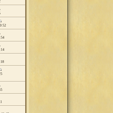
2
5
0:52
:54
:14
:18
25
55
11