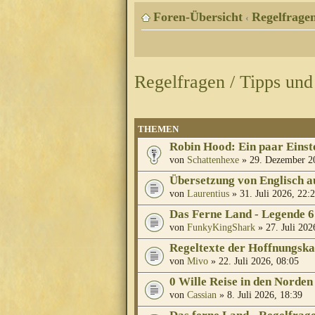
Foren-Übersicht
Regelfragen
‹
Regelfragen / Tipps und
THEMEN
Robin Hood: Ein paar Einst
von
Schattenhexe
» 29. Dezember 2
Übersetzung von Englisch a
von
Laurentius
» 31. Juli 2026, 22:
Das Ferne Land - Legende 6
von
FunkyKingShark
» 27. Juli 202
Regeltexte der Hoffnungska
von
Mivo
» 22. Juli 2026, 08:05
0 Wille Reise in den Norden
von
Cassian
» 8. Juli 2026, 18:39