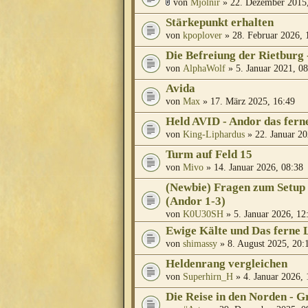
von
Mjölnir
» 22. Dezember 2015,
Stärkepunkt erhalten
von
kpoplover
» 28. Februar 2026, 
Die Befreiung der Rietburg 
von
AlphaWolf
» 5. Januar 2021, 08
Avida
von
Max
» 17. März 2025, 16:49
Held AVID - Andor das fern
von
King-Liphardus
» 22. Januar 20
Turm auf Feld 15
von
Mivo
» 14. Januar 2026, 08:38
(Newbie) Fragen zum Setup 
(Andor 1-3)
von
K0U30SH
» 5. Januar 2026, 12
Ewige Kälte und Das ferne L
von
shimassy
» 8. August 2025, 20:
Heldenrang vergleichen
von
Superhirn_H
» 4. Januar 2026, 
Die Reise in den Norden - G