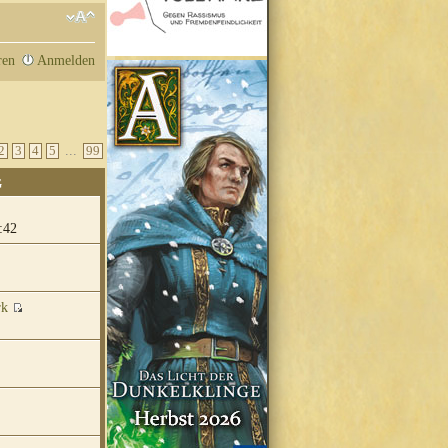
ren
Anmelden
...
2
3
4
5
99
G
:42
rk