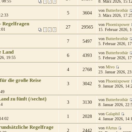
 08:55
8. März 2026, 15:1
1
2
3
von
Butterbrotbär
5
3604
12:33
3. März 2026, 17:2
- Regelfragen
von
Phoenixpower
27
29565
:01
15. Februar 2026, 1
1
2
3
von
Butterbrotbär
7
5497
5. Februar 2026, 17
e Land
von
Butterbrotbär
6
4393
26, 19:55
5. Februar 2026, 17
von
Mivo
4
2768
23. Januar 2026, 23
für die große Reise
von
Phoenixpower
3
3042
9. Januar 2026, 14:
:49
and zu fünft (/sechst)
von
Butterbrotbär
3
3130
14
8. Januar 2026, 22:
von
Galaphil
1
2028
14:02
4. Januar 2026, 14:
rundsätzliche Regelfrage
von
#Artus
2
2442