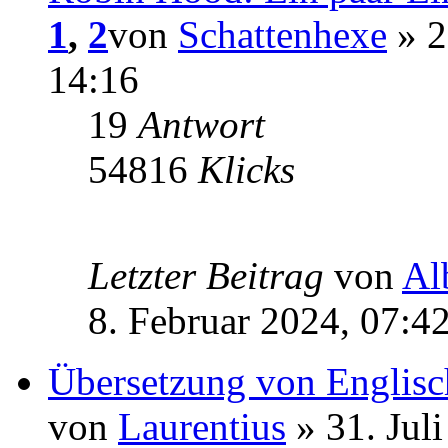
1
,
2
von
Schattenhexe
» 2
14:16
19
Antwort
54816
Klicks
Letzter Beitrag
von
Al
8. Februar 2024, 07:4
Übersetzung von Englisc
von
Laurentius
» 31. Jul