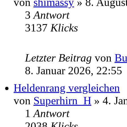
von
shimassy
» 8. Augus
3
Antwort
3137
Klicks
Letzter Beitrag
von
Bu
8. Januar 2026, 22:55
Heldenrang vergleichen
von
Superhirn_H
» 4. Ja
1
Antwort
2038
Klicks