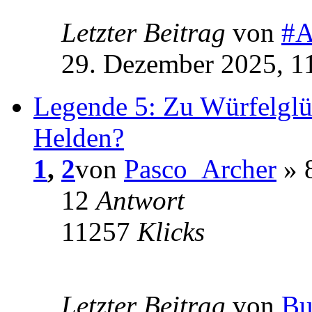
Letzter Beitrag
von
#A
29. Dezember 2025, 1
Legende 5: Zu Würfelglü
Helden?
1
,
2
von
Pasco_Archer
» 8
12
Antwort
11257
Klicks
Letzter Beitrag
von
Bu