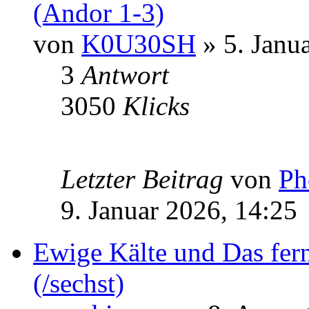
(Andor 1-3)
von
K0U30SH
» 5. Janu
3
Antwort
3050
Klicks
Letzter Beitrag
von
Ph
9. Januar 2026, 14:25
Ewige Kälte und Das fern
(/sechst)