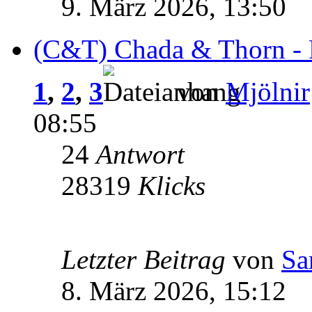
9. März 2026, 13:50
(C&T) Chada & Thorn - 
1
,
2
,
3
von
Mjölnir
08:55
24
Antwort
28319
Klicks
Letzter Beitrag
von
Sa
8. März 2026, 15:12