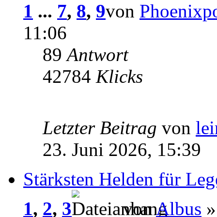
1
...
7
,
8
,
9
von
Phoenixp
11:06
89
Antwort
42784
Klicks
Letzter Beitrag
von
le
23. Juni 2026, 15:39
Stärksten Helden für Leg
1
,
2
,
3
von
Albus
»