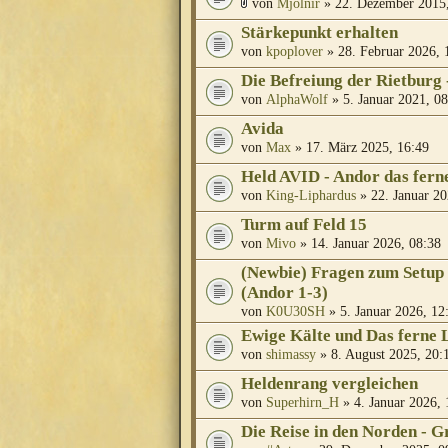
von
Mjölnir
» 22. Dezember 2015,
Stärkepunkt erhalten
von
kpoplover
» 28. Februar 2026, 
Die Befreiung der Rietburg 
von
AlphaWolf
» 5. Januar 2021, 08
Avida
von
Max
» 17. März 2025, 16:49
Held AVID - Andor das fern
von
King-Liphardus
» 22. Januar 20
Turm auf Feld 15
von
Mivo
» 14. Januar 2026, 08:38
(Newbie) Fragen zum Setup 
(Andor 1-3)
von
K0U30SH
» 5. Januar 2026, 12
Ewige Kälte und Das ferne L
von
shimassy
» 8. August 2025, 20:
Heldenrang vergleichen
von
Superhirn_H
» 4. Januar 2026, 
Die Reise in den Norden - G