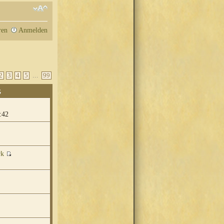
ren
Anmelden
...
2
3
4
5
99
G
:42
rk