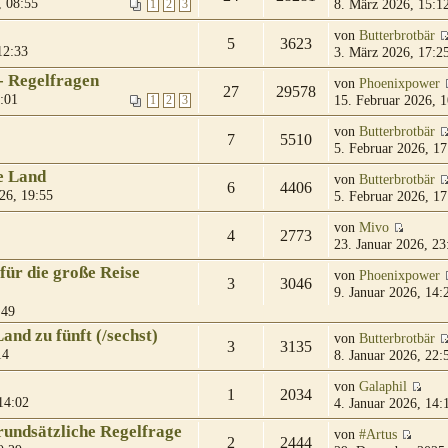
 08:55
8. März 2026, 15:1
1
2
3
von
Butterbrotbär
5
3623
12:33
3. März 2026, 17:2
- Regelfragen
von
Phoenixpower
27
29578
:01
15. Februar 2026, 1
1
2
3
von
Butterbrotbär
7
5510
5. Februar 2026, 17
e Land
von
Butterbrotbär
6
4406
26, 19:55
5. Februar 2026, 17
von
Mivo
4
2773
23. Januar 2026, 23
für die große Reise
von
Phoenixpower
3
3046
9. Januar 2026, 14:
:49
and zu fünft (/sechst)
von
Butterbrotbär
3
3135
14
8. Januar 2026, 22:
von
Galaphil
1
2034
14:02
4. Januar 2026, 14:
rundsätzliche Regelfrage
von
#Artus
2
2444