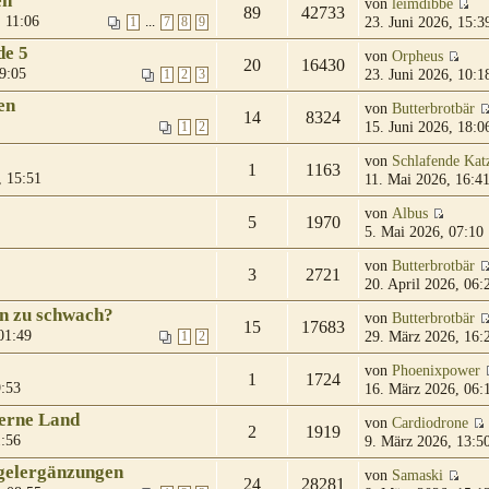
en
von
leimdibbe
89
42733
 11:06
23. Juni 2026, 15:3
...
1
7
8
9
de 5
von
Orpheus
20
16430
9:05
23. Juni 2026, 10:1
1
2
3
en
von
Butterbrotbär
14
8324
15. Juni 2026, 18:0
1
2
von
Schlafende Kat
1
1163
, 15:51
11. Mai 2026, 16:4
von
Albus
5
1970
5. Mai 2026, 07:10
von
Butterbrotbär
3
2721
20. April 2026, 06:
 zu schwach?
von
Butterbrotbär
15
17683
01:49
29. März 2026, 16:
1
2
von
Phoenixpower
1
1724
9:53
16. März 2026, 06:
ferne Land
von
Cardiodrone
2
1919
1:56
9. März 2026, 13:5
gelergänzungen
von
Samaski
24
28281