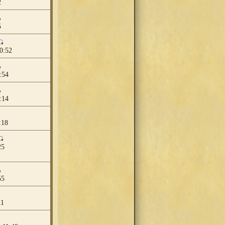
2
5
0:52
:54
:14
:18
25
55
11