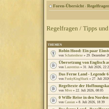
Foren-Übersicht
Regelfragen
‹
Regelfragen / Tipps und
THEMEN
Robin Hood: Ein paar Einst
von
Schattenhexe
» 29. Dezember 2
Übersetzung von Englisch a
von
Laurentius
» 31. Juli 2026, 22:
Das Ferne Land - Legende 6
von
FunkyKingShark
» 27. Juli 202
Regeltexte der Hoffnungska
von
Mivo
» 22. Juli 2026, 08:05
0 Wille Reise in den Norden
von
Cassian
» 8. Juli 2026, 18:39