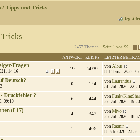
 / Tipps und Tricks
Registrie
 Tricks
2457 Themen •
Seite
1
von
99
•
1
ANTWORT
KLICKS
LETZTER BEITRA
eiger-Fragen
von
Albus
19
54782
021, 14:16
8. Februar 2024, 07
1
2
uf Deutsch?
von
Laurentius
0
124
23
31. Juli 2026, 22:23
 - Druckfehler ?
von
FunkyKingSha
6
444
6, 09:10
27. Juli 2026, 19:20
rten (L17)
von
Mivo
4
347
26. Juli 2026, 18:37
von
Ragnir
1
406
8. Juli 2026, 23:54