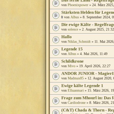
Das ferne Land - Regelfrag
von
Phoenixpower
» 24. März 2025,
Stärksten Helden für Legen
von
Albus
» 8. September 2024, 0
Die ewige Kälte - Regelfrag
von
solence
» 2. August 2025, 21:32
Hallo
von
Niklas_Schmidt
» 11. Mai 2026
Legende 15
von
Albus
» 4. Mai 2026, 11:49
Schildkrone
von
Mivo
» 19. April 2026, 22:27
ANDOR JUNIOR - MagierIn
von
Madmax85
» 12. August 2020, 
Ewige kälte Legende 1
von
Elluanmari
» 15. März 2026, 1
Frage zum Mhourl in: Das 
von
Cardiodrone
» 8. März 2026, 2
(C&T) Chada & Thorn - Re