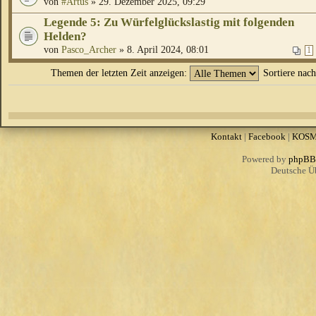
von
#Artus
» 29. Dezember 2025, 09:29
Legende 5: Zu Würfelglückslastig mit folgenden
Helden?
von
Pasco_Archer
» 8. April 2024, 08:01
1
Themen der letzten Zeit anzeigen:
Sortiere nac
Kontakt
|
Facebook
|
KOS
Powered by
phpBB
Deutsche Ü