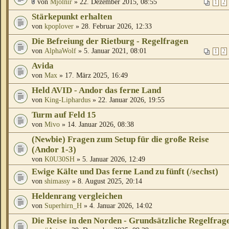
von
Mjölnir
» 22. Dezember 2015, 08:55
1
2
Stärkepunkt erhalten
von
kpoplover
» 28. Februar 2026, 12:33
Die Befreiung der Rietburg - Regelfragen
von
AlphaWolf
» 5. Januar 2021, 08:01
1
2
Avida
von
Max
» 17. März 2025, 16:49
Held AVID - Andor das ferne Land
von
King-Liphardus
» 22. Januar 2026, 19:55
Turm auf Feld 15
von
Mivo
» 14. Januar 2026, 08:38
(Newbie) Fragen zum Setup für die große Reise
(Andor 1-3)
von
K0U30SH
» 5. Januar 2026, 12:49
Ewige Kälte und Das ferne Land zu fünft (/sechst)
von
shimassy
» 8. August 2025, 20:14
Heldenrang vergleichen
von
Superhirn_H
» 4. Januar 2026, 14:02
Die Reise in den Norden - Grundsätzliche Regelfrag