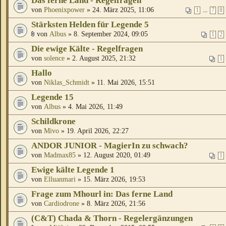
Das ferne Land - Regelfragen
von
Phoenixpower
» 24. März 2025, 11:06
...
1
7
8
Stärksten Helden für Legende 5
von
Albus
» 8. September 2024, 09:05
1
2
Die ewige Kälte - Regelfragen
von
solence
» 2. August 2025, 21:32
1
Hallo
von
Niklas_Schmidt
» 11. Mai 2026, 15:51
Legende 15
von
Albus
» 4. Mai 2026, 11:49
Schildkrone
von
Mivo
» 19. April 2026, 22:27
ANDOR JUNIOR - MagierIn zu schwach?
von
Madmax85
» 12. August 2020, 01:49
1
Ewige kälte Legende 1
von
Elluanmari
» 15. März 2026, 19:53
Frage zum Mhourl in: Das ferne Land
von
Cardiodrone
» 8. März 2026, 21:56
(C&T) Chada & Thorn - Regelergänzungen