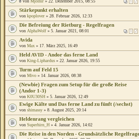
von
Mjölnir
» 22. Dezember 2015, 08:55
1
2
Stärkepunkt erhalten
von
kpoplover
» 28. Februar 2026, 12:33
Die Befreiung der Rietburg - Regelfragen
von
AlphaWolf
» 5. Januar 2021, 08:01
1
2
Avida
von
Max
» 17. März 2025, 16:49
Held AVID - Andor das ferne Land
von
King-Liphardus
» 22. Januar 2026, 19:55
Turm auf Feld 15
von
Mivo
» 14. Januar 2026, 08:38
(Newbie) Fragen zum Setup für die große Reise
(Andor 1-3)
von
K0U30SH
» 5. Januar 2026, 12:49
Ewige Kälte und Das ferne Land zu fünft (/sechst)
von
shimassy
» 8. August 2025, 20:14
Heldenrang vergleichen
von
Superhirn_H
» 4. Januar 2026, 14:02
Die Reise in den Norden - Grundsätzliche Regelfrag