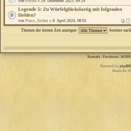
von
#Artus
» 29. Dezember 2025, 09:29
Legende 5: Zu Würfelglückslastig mit folgenden
Helden?
von
Pasco_Archer
» 8. April 2024, 08:01
1
Themen der letzten Zeit anzeigen:
Sortiere nac
Kontakt
|
Facebook
|
KOS
Powered by
phpBB
Deutsche Ü