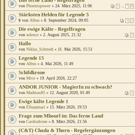
Das ferne Land - Regelfragen
von
Phoenixpower
» 24. März 2025, 11:06
...
1
7
8
Stärksten Helden für Legende 5
von
Albus
» 8. September 2024, 09:05
1
2
Die ewige Kälte - Regelfragen
von
solence
» 2. August 2025, 21:32
1
Hallo
von
Niklas_Schmidt
» 11. Mai 2026, 15:51
Legende 15
von
Albus
» 4. Mai 2026, 11:49
Schildkrone
von
Mivo
» 19. April 2026, 22:27
ANDOR JUNIOR - MagierIn zu schwach?
von
Madmax85
» 12. August 2020, 01:49
1
Ewige kälte Legende 1
von
Elluanmari
» 15. März 2026, 19:53
Frage zum Mhourl in: Das ferne Land
von
Cardiodrone
» 8. März 2026, 21:56
(C&T) Chada & Thorn - Regelergänzungen