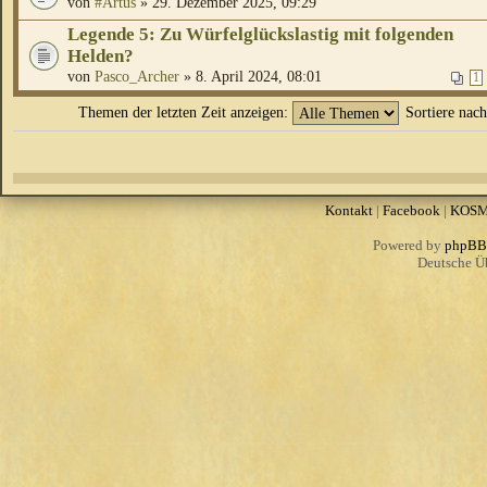
von
#Artus
» 29. Dezember 2025, 09:29
Legende 5: Zu Würfelglückslastig mit folgenden
Helden?
von
Pasco_Archer
» 8. April 2024, 08:01
1
Themen der letzten Zeit anzeigen:
Sortiere nac
Kontakt
|
Facebook
|
KOS
Powered by
phpBB
Deutsche Ü