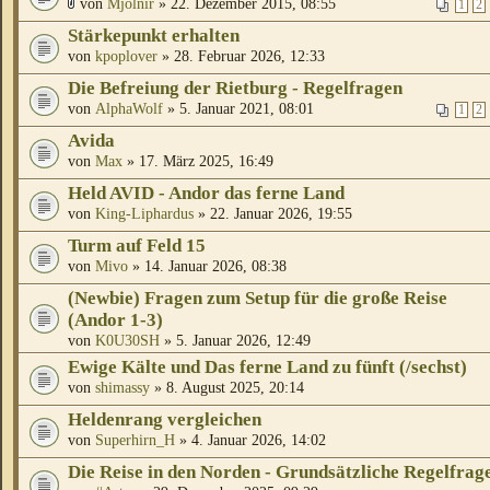
von
Mjölnir
» 22. Dezember 2015, 08:55
1
2
Stärkepunkt erhalten
von
kpoplover
» 28. Februar 2026, 12:33
Die Befreiung der Rietburg - Regelfragen
von
AlphaWolf
» 5. Januar 2021, 08:01
1
2
Avida
von
Max
» 17. März 2025, 16:49
Held AVID - Andor das ferne Land
von
King-Liphardus
» 22. Januar 2026, 19:55
Turm auf Feld 15
von
Mivo
» 14. Januar 2026, 08:38
(Newbie) Fragen zum Setup für die große Reise
(Andor 1-3)
von
K0U30SH
» 5. Januar 2026, 12:49
Ewige Kälte und Das ferne Land zu fünft (/sechst)
von
shimassy
» 8. August 2025, 20:14
Heldenrang vergleichen
von
Superhirn_H
» 4. Januar 2026, 14:02
Die Reise in den Norden - Grundsätzliche Regelfrag