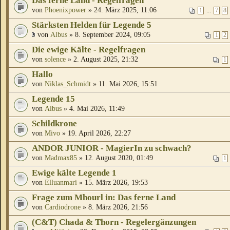
Das ferne Land - Regelfragen
von
Phoenixpower
» 24. März 2025, 11:06
...
1
7
8
Stärksten Helden für Legende 5
von
Albus
» 8. September 2024, 09:05
1
2
Die ewige Kälte - Regelfragen
von
solence
» 2. August 2025, 21:32
1
Hallo
von
Niklas_Schmidt
» 11. Mai 2026, 15:51
Legende 15
von
Albus
» 4. Mai 2026, 11:49
Schildkrone
von
Mivo
» 19. April 2026, 22:27
ANDOR JUNIOR - MagierIn zu schwach?
von
Madmax85
» 12. August 2020, 01:49
1
Ewige kälte Legende 1
von
Elluanmari
» 15. März 2026, 19:53
Frage zum Mhourl in: Das ferne Land
von
Cardiodrone
» 8. März 2026, 21:56
(C&T) Chada & Thorn - Regelergänzungen