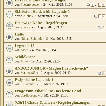
Das ferne Land - Regelfragen
von
Phoenixpower
» 24. März 2025, 11:06
...
1
7
8
Stärksten Helden für Legende 5
von
Albus
» 8. September 2024, 09:05
1
2
Die ewige Kälte - Regelfragen
von
solence
» 2. August 2025, 21:32
1
Hallo
von
Niklas_Schmidt
» 11. Mai 2026, 15:51
Legende 15
von
Albus
» 4. Mai 2026, 11:49
Schildkrone
von
Mivo
» 19. April 2026, 22:27
ANDOR JUNIOR - MagierIn zu schwach?
von
Madmax85
» 12. August 2020, 01:49
1
Ewige kälte Legende 1
von
Elluanmari
» 15. März 2026, 19:53
Frage zum Mhourl in: Das ferne Land
von
Cardiodrone
» 8. März 2026, 21:56
(C&T) Chada & Thorn - Regelergänzungen