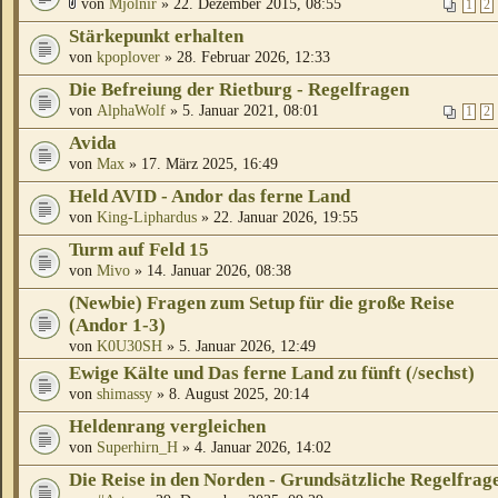
von
Mjölnir
» 22. Dezember 2015, 08:55
1
2
Stärkepunkt erhalten
von
kpoplover
» 28. Februar 2026, 12:33
Die Befreiung der Rietburg - Regelfragen
von
AlphaWolf
» 5. Januar 2021, 08:01
1
2
Avida
von
Max
» 17. März 2025, 16:49
Held AVID - Andor das ferne Land
von
King-Liphardus
» 22. Januar 2026, 19:55
Turm auf Feld 15
von
Mivo
» 14. Januar 2026, 08:38
(Newbie) Fragen zum Setup für die große Reise
(Andor 1-3)
von
K0U30SH
» 5. Januar 2026, 12:49
Ewige Kälte und Das ferne Land zu fünft (/sechst)
von
shimassy
» 8. August 2025, 20:14
Heldenrang vergleichen
von
Superhirn_H
» 4. Januar 2026, 14:02
Die Reise in den Norden - Grundsätzliche Regelfrag