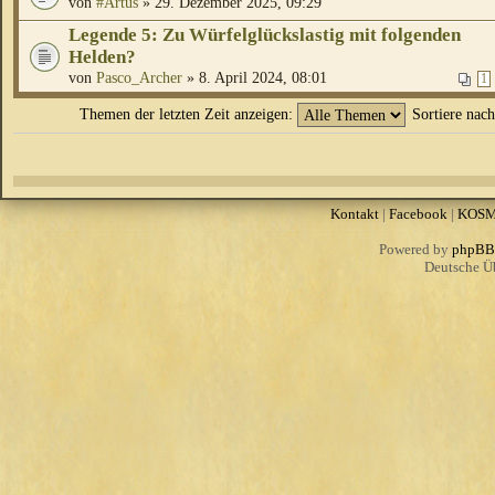
von
#Artus
» 29. Dezember 2025, 09:29
Legende 5: Zu Würfelglückslastig mit folgenden
Helden?
von
Pasco_Archer
» 8. April 2024, 08:01
1
Themen der letzten Zeit anzeigen:
Sortiere nac
Kontakt
|
Facebook
|
KOS
Powered by
phpBB
Deutsche Ü