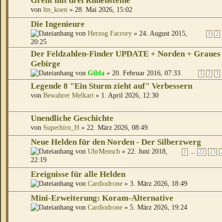
Grent mit drei Runensteine
von
ltn_koen
» 28. Mai 2026, 15:02
Die Ingenieure
von
Herzog Facrory
» 24. August 2015,
1
2
20:25
Der Feldzahlen-Finder UPDATE + Norden + Graues
Gebirge
von
Gilda
» 20. Februar 2016, 07:33
1
2
3
Legende 8 "Ein Sturm zieht auf" Verbessern
von
Bewahrer Melkart
» 1. April 2026, 12:30
Unendliche Geschichte
von
Superhirn_H
» 22. März 2026, 08:49
Neue Helden für den Norden - Der Silberzwerg
von
UhrMensch
» 22. Juni 2018,
...
1
22
23
22:19
Ereignisse für alle Helden
von
Cardiodrone
» 3. März 2026, 18:49
Mini-Erweiterung: Koram-Alternative
von
Cardiodrone
» 5. März 2026, 19:24