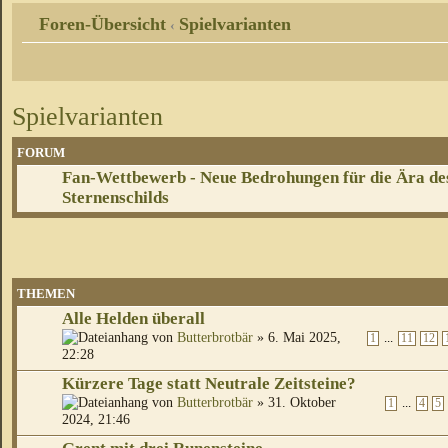
Foren-Übersicht
Spielvarianten
‹
Spielvarianten
FORUM
Fan-Wettbewerb - Neue Bedrohungen für die Ära de
Sternenschilds
THEMEN
Alle Helden überall
von
Butterbrotbär
» 6. Mai 2025,
...
1
11
12
22:28
Kürzere Tage statt Neutrale Zeitsteine?
von
Butterbrotbär
» 31. Oktober
...
1
4
5
2024, 21:46