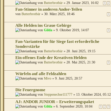
von
Butterbrotbär
» 29. Januar 2023, 16:02
1
2
Fan-Stinner in anderen Andor-Teilen
von
Butterbrotbär
» 30. März 2025, 18:46
1
Alle Helden ins Graue Gebirge
von
Gilda
» 9. Oktober 2019, 14:07
1
Fan-Varianten für für Siege fast erforderliche
Sonderstärke
von
Butterbrotbär
» 20. Juni 2025, 19:15
Ein offenes Ende der Kreativen Helden
von
Butterbrotbär
» 20. Mai 2025, 21:30
1
Würfeln auf alle Feldzahlen
von
Mivo
» 9. Juni 2025, 20:57
Die Feuergnome
von
Steppenechse111777
» 13. Oktober 2024, 05:12
AJ: ANDOR JUNIOR – Erweiterungspaket
von
Gilda
» 6. September 2020, 10:04
1
2
3