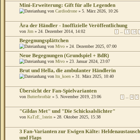
Mini-Erweiterung: Gift für alle Legenden
von
Cardiodrone
» 5. März 2026, 10:26
Ära der Händler - Inoffizielle Veröffentlichung
von
Jim
» 24. Dezember 2014, 14:02
...
1
13
14
Begegnungsplättchen
von
Mivo
» 24. Dezember 2025, 07:00
Neue Begegnungen (Grundspiel + BdR)
von
Mivo
» 23. Januar 2024, 23:07
Brut und Hella, die ambulanter Händlerin
von
ltn_koen
» 31. März 2025, 10:40
Übersicht der Fan-Spielvarianten
von
Butterbrotbär
» 5. November 2019, 23:06
...
1
4
5
"Gildas Met" und "Die Schicksalslichter"
von
KaTzE_1stein
» 28. Oktober 2025, 15:38
3 Fan-Varianten zur Ewigen Kälte: Heldenaustausc
und Flaps