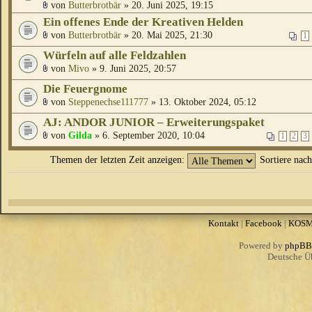
von
Butterbrotbär
» 20. Juni 2025, 19:15
Ein offenes Ende der Kreativen Helden
von
Butterbrotbär
» 20. Mai 2025, 21:30
1
Würfeln auf alle Feldzahlen
von
Mivo
» 9. Juni 2025, 20:57
Die Feuergnome
von
Steppenechse111777
» 13. Oktober 2024, 05:12
AJ: ANDOR JUNIOR – Erweiterungspaket
von
Gilda
» 6. September 2020, 10:04
1
2
3
Themen der letzten Zeit anzeigen:
Sortiere nac
Kontakt
|
Facebook
|
KOS
Powered by
phpBB
Deutsche Ü