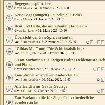
Begegnungsplättchen
von
Mivo
» 24. Dezember 2025, 07:00
Neue Begegnungen (Grundspiel + BdR)
von
Mivo
» 23. Januar 2024, 23:07
Brut und Hella, die ambulanter Händlerin
von
ltn_koen
» 31. März 2025, 10:40
Übersicht der Fan-Spielvarianten
von
Butterbrotbär
» 5. November 2019, 23:06
...
1
4
5
"Gildas Met" und "Die Schicksalslichter"
von
KaTzE_1stein
» 28. Oktober 2025, 15:38
3 Fan-Varianten zur Ewigen Kälte: Heldenaustausc
und Flaps
von
Butterbrotbär
» 29. Januar 2023, 16:02
1
2
Fan-Stinner in anderen Andor-Teilen
von
Butterbrotbär
» 30. März 2025, 18:46
1
Alle Helden ins Graue Gebirge
von
Gilda
» 9. Oktober 2019, 14:07
1
Fan-Varianten für für Siege fast erforderliche
Sonderstärke