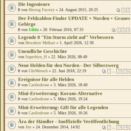
Die Ingenieure
von
Herzog Facrory
» 24. August 2015, 20:25
1
2
Der Feldzahlen-Finder UPDATE + Norden + Graues
Gebirge
von
Gilda
» 20. Februar 2016, 07:33
1
2
3
Legende 8 "Ein Sturm zieht auf" Verbessern
von
Bewahrer Melkart
» 1. April 2026, 12:30
Unendliche Geschichte
von
Superhirn_H
» 22. März 2026, 08:49
Neue Helden für den Norden - Der Silberzwerg
von
UhrMensch
» 22. Juni 2018, 22:19
...
1
22
23
Ereignisse für alle Helden
von
Cardiodrone
» 3. März 2026, 18:49
Mini-Erweiterung: Koram-Alternative
von
Cardiodrone
» 5. März 2026, 19:24
Mini-Erweiterung: Gift für alle Legenden
von
Cardiodrone
» 5. März 2026, 10:26
Ära der Händler - Inoffizielle Veröffentlichung
von
Jim
» 24. Dezember 2014, 14:02
...
1
13
14