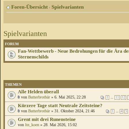
Foren-Übersicht
Spielvarianten
‹
Spielvarianten
FORUM
Fan-Wettbewerb - Neue Bedrohungen für die Ära de
Sternenschilds
THEMEN
Alle Helden überall
von
Butterbrotbär
» 6. Mai 2025, 22:28
...
1
11
12
Kürzere Tage statt Neutrale Zeitsteine?
von
Butterbrotbär
» 31. Oktober 2024, 21:46
...
1
4
5
Grent mit drei Runensteine
von
ltn_koen
» 28. Mai 2026, 15:02