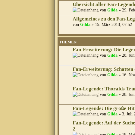
Übersicht aller Fan-Legend
von
Gilda
» 29. Feb
Allgemeines zu den Fan-Le
von
Gilda
» 15. März 2013, 07:52
THEMEN
Fan-Erweiterung: Die Lege
von
Gilda
» 28. Jun
Fan-Erweiterung: Schatten
von
Gilda
» 16. No
Fan-Legende: Thoralds Tr
von
Gilda
» 28. Jun
Fan-Legende: Die große Hit
von
Gilda
» 3. Juli
Fan-Legende: Auf der Suche 
2
von
Gilda
» 18. Mai