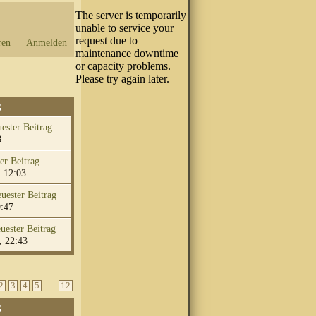
ren
Anmelden
G
8
 12:03
9:47
, 22:43
...
2
3
4
5
12
G