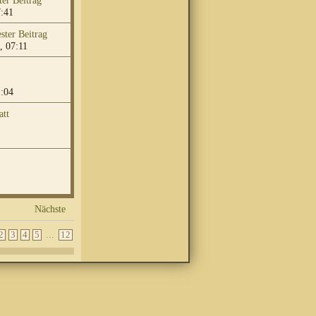
7:41
, 07:11
1:04
att
Nächste
...
2
3
4
5
12