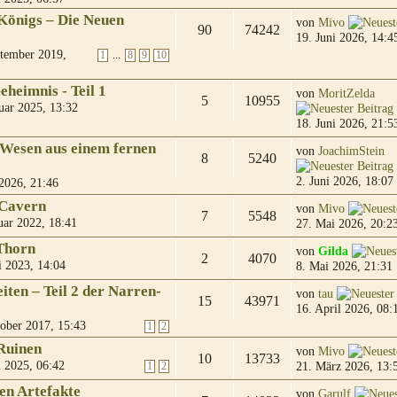
Königs – Die Neuen
von
Mivo
90
74242
19. Juni 2026, 14:4
tember 2019,
...
1
8
9
10
heimnis - Teil 1
von
MoritZelda
5
10955
uar 2025, 13:32
18. Juni 2026, 21:5
 Wesen aus einem fernen
von
JoachimStein
8
5240
2. Juni 2026, 18:07
2026, 21:46
 Cavern
von
Mivo
7
5548
uar 2022, 18:41
27. Mai 2026, 20:2
Thorn
von
Gilda
2
4070
i 2023, 14:04
8. Mai 2026, 21:31
ten – Teil 2 der Narren-
von
tau
15
43971
16. April 2026, 08:
ober 2017, 15:43
1
2
Ruinen
von
Mivo
10
13733
 2025, 06:42
21. März 2026, 13:
1
2
en Artefakte
von
Garulf