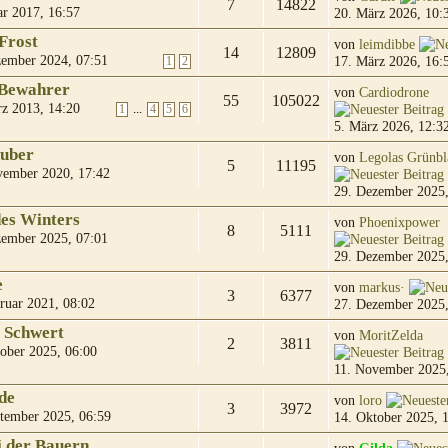
7
14822
ar 2017, 16:57
20. März 2026, 10:
Frost
von
leimdibbe
14
12809
ember 2024, 07:51
17. März 2026, 16:
1
2
 Bewahrer
von
Cardiodrone
55
105022
z 2013, 14:20
...
1
4
5
6
5. März 2026, 12:3
uber
von
Legolas Grünbl
5
11195
vember 2020, 17:42
29. Dezember 2025,
des Winters
von
Phoenixpower
8
5111
ember 2025, 07:01
29. Dezember 2025,
e
von
markus·
3
6377
ruar 2021, 08:02
27. Dezember 2025,
 Schwert
von
MoritZelda
2
3811
ober 2025, 06:00
11. November 2025,
de
von
loro
3
3972
tember 2025, 06:59
14. Oktober 2025, 
i der Bauern