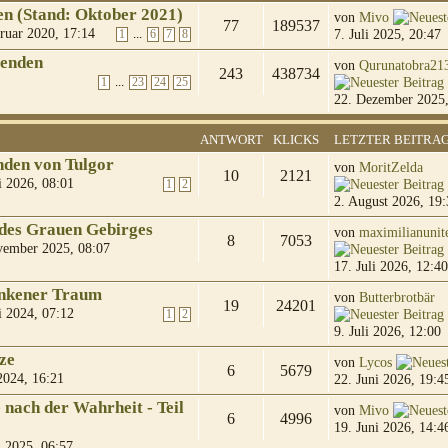
en (Stand: Oktober 2021)
von
Mivo
77
189537
ruar 2020, 17:14
7. Juli 2025, 20:47
...
1
6
7
8
genden
von
Qurunatobra21
243
438734
...
1
23
24
25
22. Dezember 2025,
ANTWORT
KLICKS
LETZTER BEITRA
nden von Tulgor
von
MoritZelda
10
2121
i 2026, 08:01
1
2
2. August 2026, 19:
 des Grauen Gebirges
von
maximilianunit
8
7053
vember 2025, 08:07
17. Juli 2026, 12:40
unkener Traum
von
Butterbrotbär
19
24201
i 2024, 07:12
1
2
9. Juli 2026, 12:00
ze
von
Lycos
6
5679
 2024, 16:21
22. Juni 2026, 19:4
nach der Wahrheit - Teil
von
Mivo
6
4996
19. Juni 2026, 14:4
 2025, 06:57