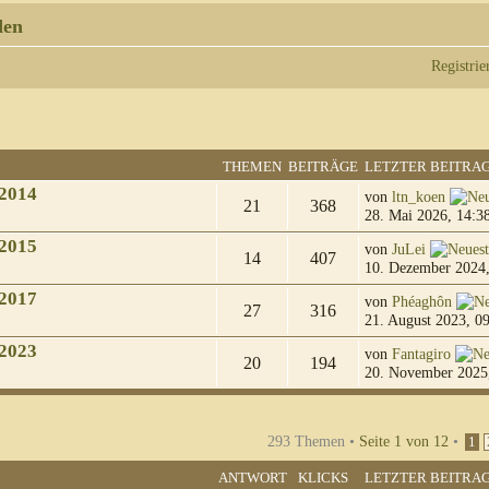
den
Registrie
THEMEN
BEITRÄGE
LETZTER BEITRA
2014
von
ltn_koen
21
368
28. Mai 2026, 14:3
2015
von
JuLei
14
407
10. Dezember 2024,
2017
von
Phéaghôn
27
316
21. August 2023, 0
2023
von
Fantagiro
20
194
20. November 2025
293 Themen •
Seite
1
von
12
•
1
ANTWORT
KLICKS
LETZTER BEITRA