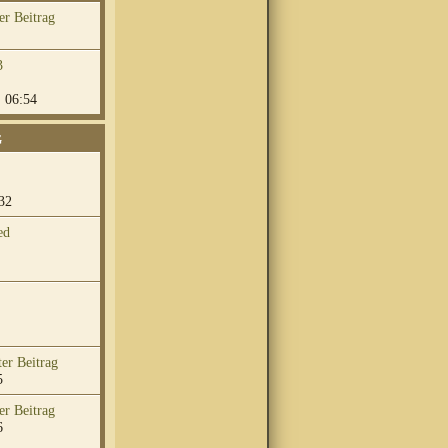
3
 06:54
G
32
ed
5
6