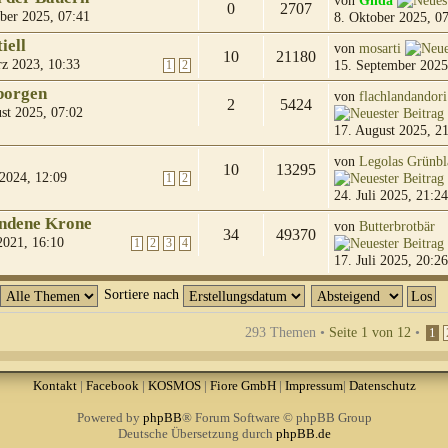
von
Gilda
0
2707
ber 2025, 07:41
8. Oktober 2025, 0
iell
von
mosarti
10
21180
z 2023, 10:33
15. September 2025
1
2
borgen
von
flachlandandori
2
5424
st 2025, 07:02
17. August 2025, 2
von
Legolas Grünbl
10
13295
 2024, 12:09
1
2
24. Juli 2025, 21:24
undene Krone
von
Butterbrotbär
34
49370
 2021, 16:10
1
2
3
4
17. Juli 2025, 20:26
Sortiere nach
293 Themen •
Seite
1
von
12
•
1
Kontakt
|
Facebook
|
KOSMOS
|
Fiore GmbH
|
Impressum
|
Datenschutz
Powered by
phpBB
® Forum Software © phpBB Group
Deutsche Übersetzung durch
phpBB.de