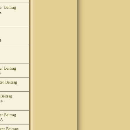
5
3
3
14
56