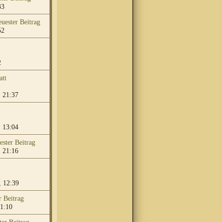
33
52
2
att
 21:37
 13:04
 21:16
 12:39
11:10