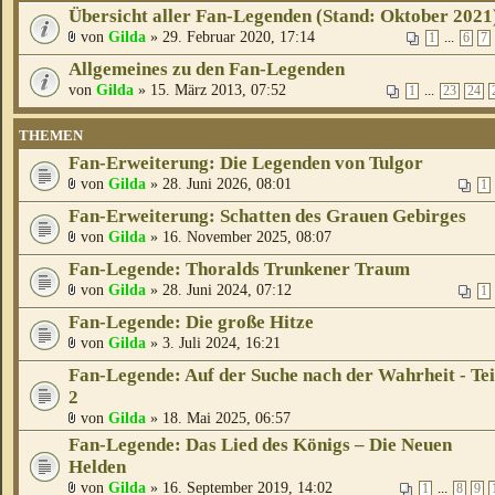
Übersicht aller Fan-Legenden (Stand: Oktober 2021
von
Gilda
» 29. Februar 2020, 17:14
...
1
6
7
Allgemeines zu den Fan-Legenden
von
Gilda
» 15. März 2013, 07:52
...
1
23
24
THEMEN
Fan-Erweiterung: Die Legenden von Tulgor
von
Gilda
» 28. Juni 2026, 08:01
1
Fan-Erweiterung: Schatten des Grauen Gebirges
von
Gilda
» 16. November 2025, 08:07
Fan-Legende: Thoralds Trunkener Traum
von
Gilda
» 28. Juni 2024, 07:12
1
Fan-Legende: Die große Hitze
von
Gilda
» 3. Juli 2024, 16:21
Fan-Legende: Auf der Suche nach der Wahrheit - Tei
2
von
Gilda
» 18. Mai 2025, 06:57
Fan-Legende: Das Lied des Königs – Die Neuen
Helden
von
Gilda
» 16. September 2019, 14:02
...
1
8
9