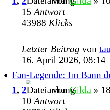
1
,
2
von
Gilda
» 10
15
Antwort
43988
Klicks
Letzter Beitrag
von
ta
16. April 2026, 08:14
Fan-Legende: Im Bann d
1
,
2
von
Gilda
» 18
10
Antwort