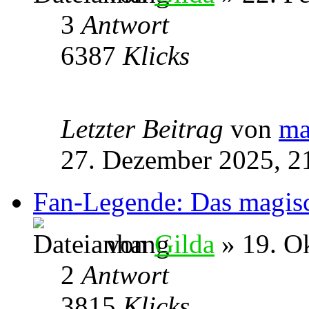
3
Antwort
6387
Klicks
Letzter Beitrag
von
ma
27. Dezember 2025, 2
Fan-Legende: Das magis
von
Gilda
» 19. O
2
Antwort
3815
Klicks