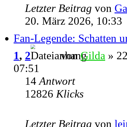
Letzter Beitrag
von
Ga
20. März 2026, 10:33
Fan-Legende: Schatten u
1
,
2
von
Gilda
» 22
07:51
14
Antwort
12826
Klicks
Letzter Beitrag
von
le