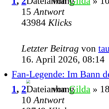
1
,
2
von
Gilda
» 10
15
Antwort
43984
Klicks
Letzter Beitrag
von
ta
16. April 2026, 08:14
Fan-Legende: Im Bann d
1
,
2
von
Gilda
» 18
10
Antwort