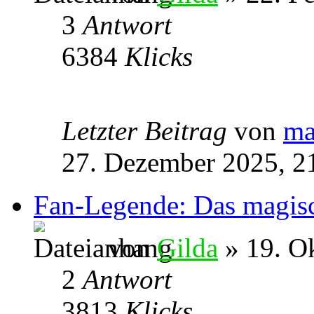
3
Antwort
6384
Klicks
Letzter Beitrag
von
ma
27. Dezember 2025, 2
Fan-Legende: Das magis
von
Gilda
» 19. O
2
Antwort
3813
Klicks