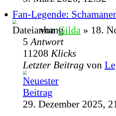
Fan-Legende: Schamane
von
Gilda
» 18. N
5
Antwort
11208
Klicks
Letzter Beitrag
von
Le
29. Dezember 2025, 2