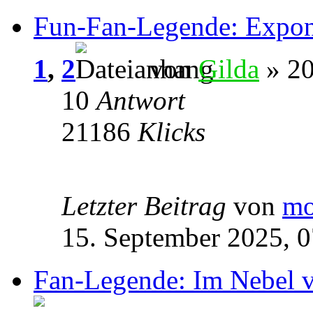
Fun-Fan-Legende: Expon
1
,
2
von
Gilda
» 20
10
Antwort
21186
Klicks
Letzter Beitrag
von
mo
15. September 2025, 0
Fan-Legende: Im Nebel 