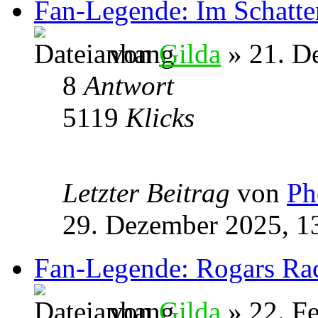
Fan-Legende: Im Schatte
von
Gilda
» 21. D
8
Antwort
5119
Klicks
Letzter Beitrag
von
Ph
29. Dezember 2025, 1
Fan-Legende: Rogars Ra
von
Gilda
» 22. Fe