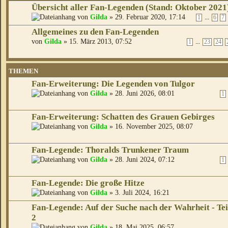
Übersicht aller Fan-Legenden (Stand: Oktober 2021
von
Gilda
» 29. Februar 2020, 17:14
...
1
6
7
Allgemeines zu den Fan-Legenden
von
Gilda
» 15. März 2013, 07:52
...
1
23
24
THEMEN
Fan-Erweiterung: Die Legenden von Tulgor
von
Gilda
» 28. Juni 2026, 08:01
1
Fan-Erweiterung: Schatten des Grauen Gebirges
von
Gilda
» 16. November 2025, 08:07
Fan-Legende: Thoralds Trunkener Traum
von
Gilda
» 28. Juni 2024, 07:12
1
Fan-Legende: Die große Hitze
von
Gilda
» 3. Juli 2024, 16:21
Fan-Legende: Auf der Suche nach der Wahrheit - Tei
2
von
Gilda
» 18. Mai 2025, 06:57