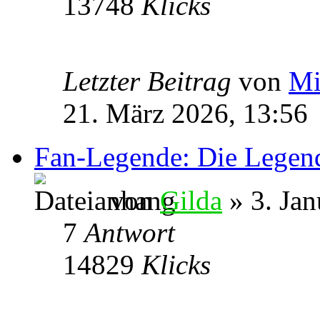
13748
Klicks
Letzter Beitrag
von
Mi
21. März 2026, 13:56
Fan-Legende: Die Legend
von
Gilda
» 3. Jan
7
Antwort
14829
Klicks