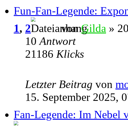
Fun-Fan-Legende: Expon
1
,
2
von
Gilda
» 20
10
Antwort
21186
Klicks
Letzter Beitrag
von
mo
15. September 2025, 0
Fan-Legende: Im Nebel 