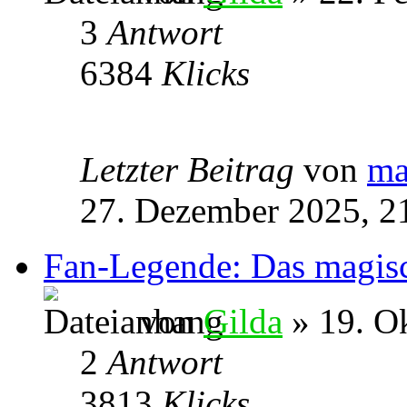
3
Antwort
6384
Klicks
Letzter Beitrag
von
ma
27. Dezember 2025, 2
Fan-Legende: Das magis
von
Gilda
» 19. O
2
Antwort
3813
Klicks