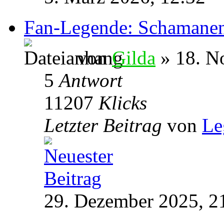
Fan-Legende: Schamane
von
Gilda
» 18. N
5
Antwort
11207
Klicks
Letzter Beitrag
von
Le
29. Dezember 2025, 2