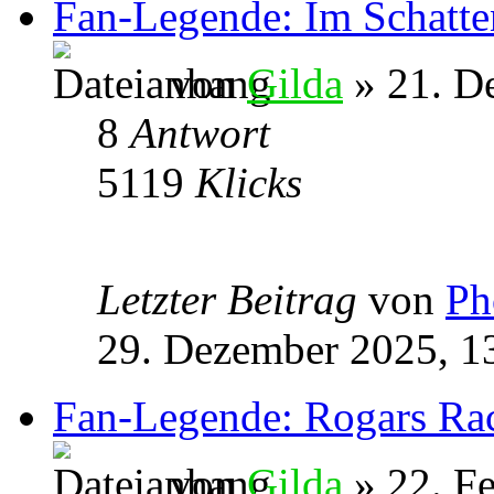
Fan-Legende: Im Schatte
von
Gilda
» 21. D
8
Antwort
5119
Klicks
Letzter Beitrag
von
Ph
29. Dezember 2025, 1
Fan-Legende: Rogars Ra
von
Gilda
» 22. Fe