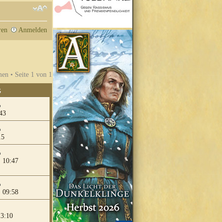
ren
Anmelden
en • Seite
1
von
1
G
43
15
 10:47
 09:58
13:10