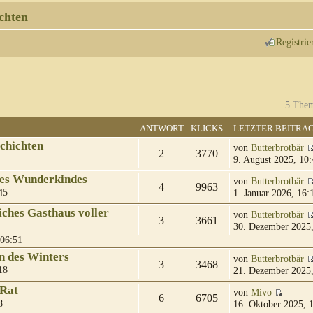
chten
Registrie
5 Them
ANTWORT
KLICKS
LETZTER BEITRA
chichten
von
Butterbrotbär
2
3770
9. August 2025, 10:
des Wunderkindes
von
Butterbrotbär
4
9963
45
1. Januar 2026, 16:
iches Gasthaus voller
von
Butterbrotbär
3
3661
30. Dezember 2025,
 06:51
n des Winters
von
Butterbrotbär
3
3468
18
21. Dezember 2025,
 Rat
von
Mivo
6
6705
8
16. Oktober 2025, 