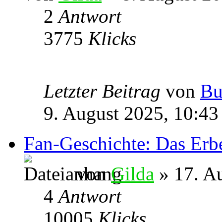
2
Antwort
3775
Klicks
Letzter Beitrag
von
Bu
9. August 2025, 10:43
Fan-Geschichte: Das Erb
von
Gilda
» 17. A
4
Antwort
10005
Klicks