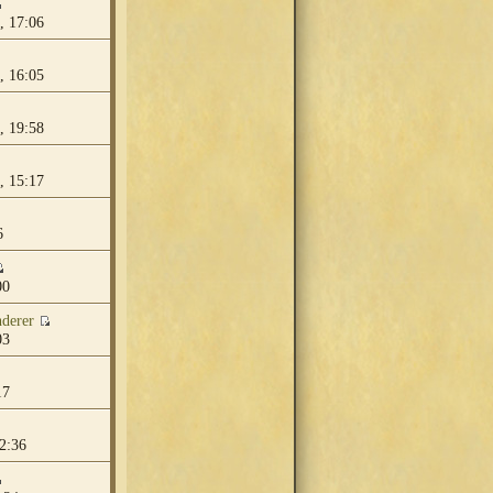
, 17:06
, 16:05
, 19:58
, 15:17
6
00
derer
03
17
2:36