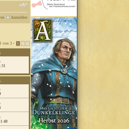
ren
Anmelden
1
von
3
•
1
2
3
G
4:31
G
9
6
21:48