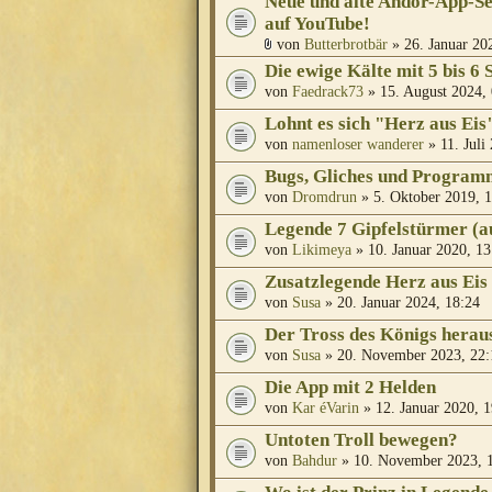
Neue und alte Andor-App-S
auf YouTube!
von
Butterbrotbär
» 26. Januar 20
Die ewige Kälte mit 5 bis 6 
von
Faedrack73
» 15. August 2024,
Lohnt es sich "Herz aus Eis
von
namenloser wanderer
» 11. Juli
Bugs, Gliches und Program
von
Dromdrun
» 5. Oktober 2019, 
Legende 7 Gipfelstürmer (a
von
Likimeya
» 10. Januar 2020, 13
Zusatzlegende Herz aus Eis
von
Susa
» 20. Januar 2024, 18:24
Der Tross des Königs herau
von
Susa
» 20. November 2023, 22:
Die App mit 2 Helden
von
Kar éVarin
» 12. Januar 2020, 1
Untoten Troll bewegen?
von
Bahdur
» 10. November 2023, 