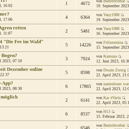
 11?
von
Butterbrotbär
1
4672
, 16:02
19. September 2023
gner?
von
Vany1988
4
6364
, 17:06
19. September 2023
Agren retten
von
Vany1988
2
5481
, 11:07
16. September 2023
04 "Die Fee im Wald"
von
Felizmenina
5
14226
 13:21
15. September 2023
D Bogen?
von
Kamuna
3
7924
l 2023, 07:10
12. Juni 2023, 16:3
eit Dezember online
von
Dwain Zwerg
5
8598
 22:37
22. April 2023, 21:
r-App?
von
namenloser wan
6
17865
l 2023, 08:30
22. April 2023, 12:
 möglich
von
Kar éVarin
2
6141
22. April 2023, 05:
von
H13
6
8537
15. Februar 2023, 2
von
Butterbrotbär
2
6546