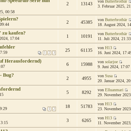
emi-Speedrun-Serie nun
von
Butterbrotbär
2
13143
3. Februar 2025, 21
25, 00:58
Spielern?
von
Butterbrotbär
2
45385
 09:44
18. August 2024, 1
" zu kaufen?
von
Butterbrotbär
1
10191
 2024, 17:04
11. Juli 2024, 21:33
mfehler
von
H13
25
61135
17:59
16. Juni 2024, 17:4
1
2
3
uf Herausfordernd)
von
solarjoe
6
15988
:07
9. Juni 2024, 17:07
 - Bug?
von
Susa
2
4955
20. Januar 2024, 20
sfordernd
von
Elluanmari
5
8292
15
29. November 2023
von
H13
18
51783
9:29
23. November 2023
1
2
von
H13
3
6265
13:15
11. November 2023,