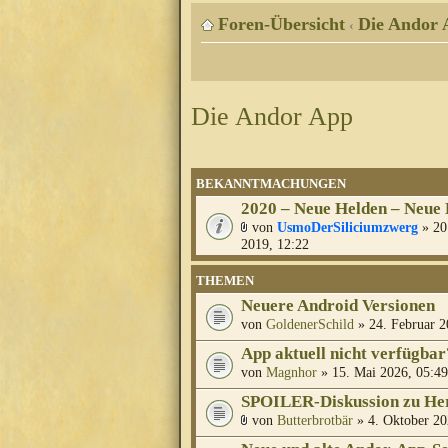
Foren-Übersicht
Die Andor 
‹
Die Andor App
BEKANNTMACHUNGEN
2020 – Neue Helden – Neue
von
UsmoDerSiliciumzwerg
» 20
2019, 12:22
THEMEN
Neuere Android Versionen
von
GoldenerSchild
» 24. Februar 2
App aktuell nicht verfügbar
von
Magnhor
» 15. Mai 2026, 05:49
SPOILER-Diskussion zu Her
von
Butterbrotbär
» 4. Oktober 20