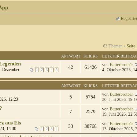
App
Registrie
63 Themen •
Seite
ANTWORT
KLICKS
LETZTER BEITRA
 Legenden
von
Butterbrotbär
42
61426
. Dezember
4. Oktober 2023, 1
1
2
3
4
5
ANTWORT
KLICKS
LETZTER BEITRA
von
Butterbrotbär
5
5754
026, 12:23
30. Juni 2026, 19:1
?
von
Butterbrotbär
7
2579
19. Juni 2026, 22:5
z aus Eis
von
Butterbrotbär
33
38768
23, 14:30
13. Oktober 2025, 
1
2
3
4