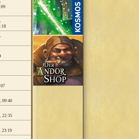
:09
4:18
9
:07
, 09:40
, 22:35
 23:19