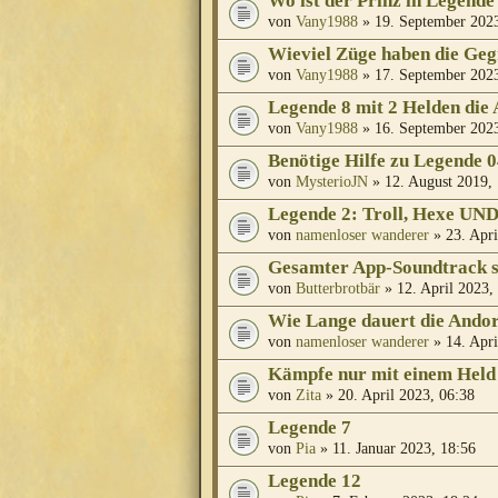
Wo ist der Prinz in Legende
von
Vany1988
» 19. September 2023
Wieviel Züge haben die Ge
von
Vany1988
» 17. September 2023
Legende 8 mit 2 Helden die 
von
Vany1988
» 16. September 2023
Benötige Hilfe zu Legende 
von
MysterioJN
» 12. August 2019,
Legende 2: Troll, Hexe UN
von
namenloser wanderer
» 23. Apri
Gesamter App-Soundtrack s
von
Butterbrotbär
» 12. April 2023,
Wie Lange dauert die Ando
von
namenloser wanderer
» 14. Apri
Kämpfe nur mit einem Held
von
Zita
» 20. April 2023, 06:38
Legende 7
von
Pia
» 11. Januar 2023, 18:56
Legende 12