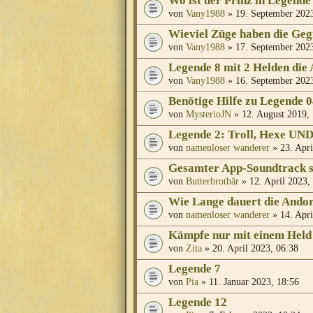
Wo ist der Prinz in Legende
von
Vany1988
» 19. September 2023
Wieviel Züge haben die Ge
von
Vany1988
» 17. September 2023
Legende 8 mit 2 Helden die 
von
Vany1988
» 16. September 2023
Benötige Hilfe zu Legende 
von
MysterioJN
» 12. August 2019,
Legende 2: Troll, Hexe UN
von
namenloser wanderer
» 23. Apri
Gesamter App-Soundtrack s
von
Butterbrotbär
» 12. April 2023,
Wie Lange dauert die Ando
von
namenloser wanderer
» 14. Apri
Kämpfe nur mit einem Held
von
Zita
» 20. April 2023, 06:38
Legende 7
von
Pia
» 11. Januar 2023, 18:56
Legende 12