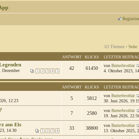
App
Registrie
63 Themen •
Seite
ANTWORT
KLICKS
LETZTER BEITRA
 Legenden
von
Butterbrotbär
42
61450
. Dezember
4. Oktober 2023, 1
1
2
3
4
5
ANTWORT
KLICKS
LETZTER BEITRA
von
Butterbrotbär
5
5812
026, 12:23
30. Juni 2026, 19:1
?
von
Butterbrotbär
7
2580
19. Juni 2026, 22:5
z aus Eis
von
Butterbrotbär
33
38800
23, 14:30
13. Oktober 2025, 
1
2
3
4