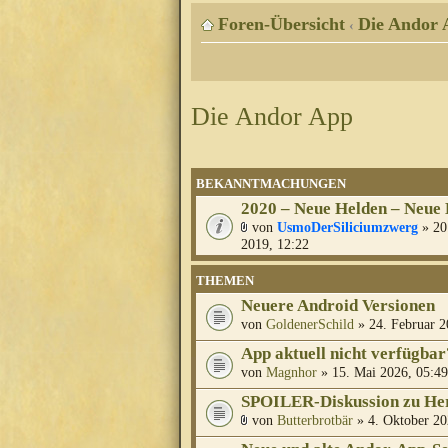
Foren-Übersicht
Die Andor 
‹
Die Andor App
BEKANNTMACHUNGEN
2020 – Neue Helden – Neue
von
UsmoDerSiliciumzwerg
» 20
2019, 12:22
THEMEN
Neuere Android Versionen
von
GoldenerSchild
» 24. Februar 2
App aktuell nicht verfügbar
von
Magnhor
» 15. Mai 2026, 05:49
SPOILER-Diskussion zu Her
von
Butterbrotbär
» 4. Oktober 20