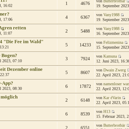
 11?
von
Butterbrotbär
1
4676
, 16:02
19. September 2023
gner?
von
Vany1988
4
6367
, 17:06
19. September 2023
Agren retten
von
Vany1988
2
5488
, 11:07
16. September 2023
04 "Die Fee im Wald"
von
Felizmenina
5
14233
 13:21
15. September 2023
D Bogen?
von
Kamuna
3
7924
l 2023, 07:10
12. Juni 2023, 16:3
eit Dezember online
von
Dwain Zwerg
5
8607
 22:37
22. April 2023, 21:
r-App?
von
namenloser wan
6
17872
l 2023, 08:30
22. April 2023, 12:
 möglich
von
Kar éVarin
2
6148
22. April 2023, 05:
von
H13
6
8539
15. Februar 2023, 2
von
Butterbrotbär
2
6551