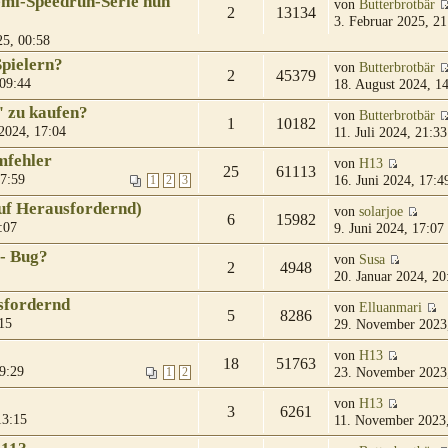
emi-Speedrun-Serie nun
von
Butterbrotbär
2
13134
3. Februar 2025, 21
25, 00:58
Spielern?
von
Butterbrotbär
2
45379
 09:44
18. August 2024, 1
" zu kaufen?
von
Butterbrotbär
1
10182
 2024, 17:04
11. Juli 2024, 21:33
mfehler
von
H13
25
61113
17:59
16. Juni 2024, 17:4
1
2
3
uf Herausfordernd)
von
solarjoe
6
15982
:07
9. Juni 2024, 17:07
 - Bug?
von
Susa
2
4948
20. Januar 2024, 20
sfordernd
von
Elluanmari
5
8286
15
29. November 2023
von
H13
18
51763
9:29
23. November 2023
1
2
von
H13
3
6261
13:15
11. November 2023,