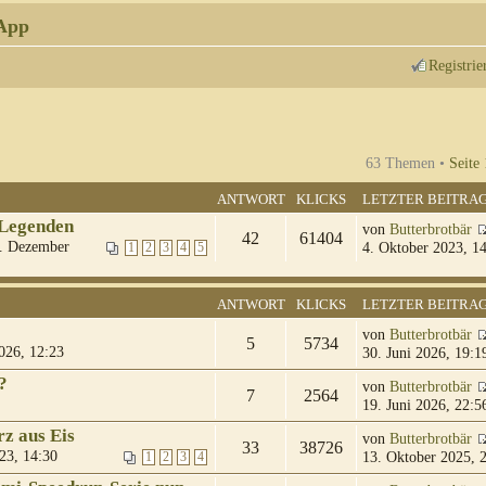
App
Registrie
63 Themen •
Seite
ANTWORT
KLICKS
LETZTER BEITRA
 Legenden
von
Butterbrotbär
42
61404
. Dezember
4. Oktober 2023, 1
1
2
3
4
5
ANTWORT
KLICKS
LETZTER BEITRA
von
Butterbrotbär
5
5734
026, 12:23
30. Juni 2026, 19:1
?
von
Butterbrotbär
7
2564
19. Juni 2026, 22:5
z aus Eis
von
Butterbrotbär
33
38726
23, 14:30
13. Oktober 2025, 
1
2
3
4