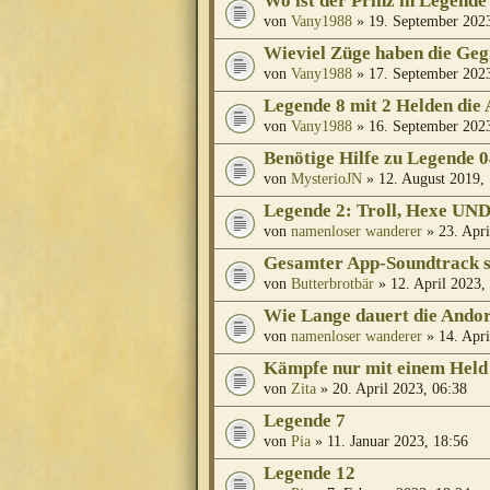
Wo ist der Prinz in Legende
von
Vany1988
» 19. September 2023
Wieviel Züge haben die Ge
von
Vany1988
» 17. September 2023
Legende 8 mit 2 Helden die 
von
Vany1988
» 16. September 2023
Benötige Hilfe zu Legende 
von
MysterioJN
» 12. August 2019,
Legende 2: Troll, Hexe UN
von
namenloser wanderer
» 23. Apri
Gesamter App-Soundtrack s
von
Butterbrotbär
» 12. April 2023,
Wie Lange dauert die Ando
von
namenloser wanderer
» 14. Apri
Kämpfe nur mit einem Held
von
Zita
» 20. April 2023, 06:38
Legende 7
von
Pia
» 11. Januar 2023, 18:56
Legende 12