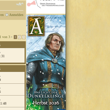
ren
Anmelden
1
von
3
•
1
2
3
G
4:31
G
9
6
21:48