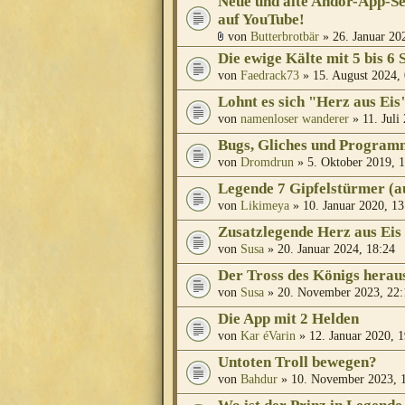
Neue und alte Andor-App-S
auf YouTube!
von
Butterbrotbär
» 26. Januar 20
Die ewige Kälte mit 5 bis 6 
von
Faedrack73
» 15. August 2024,
Lohnt es sich "Herz aus Eis
von
namenloser wanderer
» 11. Juli
Bugs, Gliches und Program
von
Dromdrun
» 5. Oktober 2019, 
Legende 7 Gipfelstürmer (a
von
Likimeya
» 10. Januar 2020, 13
Zusatzlegende Herz aus Eis
von
Susa
» 20. Januar 2024, 18:24
Der Tross des Königs herau
von
Susa
» 20. November 2023, 22:
Die App mit 2 Helden
von
Kar éVarin
» 12. Januar 2020, 1
Untoten Troll bewegen?
von
Bahdur
» 10. November 2023, 