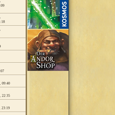
:09
4:18
9
:07
, 09:40
, 22:35
 23:19