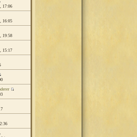
, 17:06
, 16:05
, 19:58
, 15:17
6
00
derer
03
17
2:36