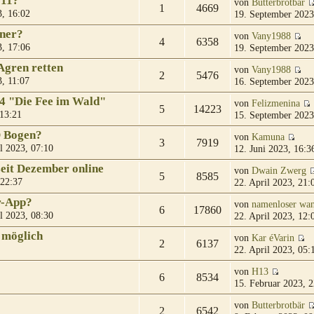
 11?
von
Butterbrotbär
1
4669
, 16:02
19. September 2023
gner?
von
Vany1988
4
6358
, 17:06
19. September 2023
Agren retten
von
Vany1988
2
5476
, 11:07
16. September 2023
04 "Die Fee im Wald"
von
Felizmenina
5
14223
 13:21
15. September 2023
D Bogen?
von
Kamuna
3
7919
l 2023, 07:10
12. Juni 2023, 16:3
eit Dezember online
von
Dwain Zwerg
5
8585
 22:37
22. April 2023, 21:
r-App?
von
namenloser wan
6
17860
l 2023, 08:30
22. April 2023, 12:
 möglich
von
Kar éVarin
2
6137
22. April 2023, 05:
von
H13
6
8534
15. Februar 2023, 2
von
Butterbrotbär
2
6542