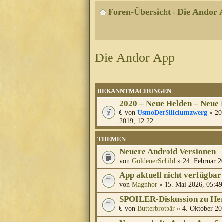
Foren-Übersicht
Die Andor 
‹
Die Andor App
BEKANNTMACHUNGEN
2020 – Neue Helden – Neue
von
UsmoDerSiliciumzwerg
» 20
2019, 12:22
THEMEN
Neuere Android Versionen
von
GoldenerSchild
» 24. Februar 2
App aktuell nicht verfügbar
von
Magnhor
» 15. Mai 2026, 05:49
SPOILER-Diskussion zu Her
von
Butterbrotbär
» 4. Oktober 20