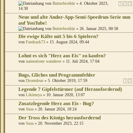
von
Butterbrotbär
» 4. Oktober 2023,
1
2
3
14:30
Neue und alte Andor-App-Semi-Speedrun-Serie nun
auf YouTube!
von
Butterbrotbär
» 26. Januar 2025, 00:58
Die ewige Kälte mit 5 bis 6 Spielern?
von
Faedrack73
» 15. August 2024, 09:44
Lohnt es sich "Herz aus Eis" zu kaufen?
von
namenloser wanderer
» 11. Juli 2024, 17:04
Bugs, Gliches und Programmfehler
von
Dromdrun
» 5. Oktober 2019, 17:59
1
2
Legende 7 Gipfelstürmer (auf Herausfordernd)
von
Likimeya
» 10. Januar 2020, 13:07
Zusatzlegende Herz aus Eis - Bug?
von
Susa
» 20. Januar 2024, 18:24
Der Tross des Königs herausfordernd
von
Susa
» 20. November 2023, 22:15