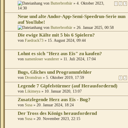
von
Butterbrotbär
» 4. Oktober 2023,
1
2
3
14:30
Neue und alte Andor-App-Semi-Speedrun-Serie nun
auf YouTube!
von
Butterbrotbär
» 26. Januar 2025, 00:58
Die ewige Kälte mit 5 bis 6 Spielern?
von
Faedrack73
» 15. August 2024, 09:44
Lohnt es sich "Herz aus Eis" zu kaufen?
von
namenloser wanderer
» 11. Juli 2024, 17:04
Bugs, Gliches und Programmfehler
von
Dromdrun
» 5. Oktober 2019, 17:59
1
2
Legende 7 Gipfelstürmer (auf Herausfordernd)
von
Likimeya
» 10. Januar 2020, 13:07
Zusatzlegende Herz aus Eis - Bug?
von
Susa
» 20. Januar 2024, 18:24
Der Tross des Königs herausfordernd
von
Susa
» 20. November 2023, 22:15