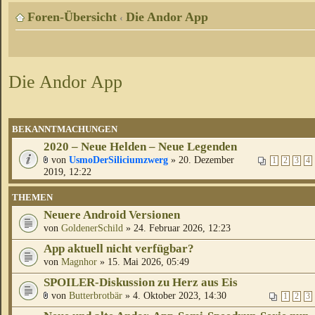
Foren-Übersicht
Die Andor App
‹
Die Andor App
BEKANNTMACHUNGEN
2020 – Neue Helden – Neue Legenden
von
UsmoDerSiliciumzwerg
» 20. Dezember
1
2
3
4
2019, 12:22
THEMEN
Neuere Android Versionen
von
GoldenerSchild
» 24. Februar 2026, 12:23
App aktuell nicht verfügbar?
von
Magnhor
» 15. Mai 2026, 05:49
SPOILER-Diskussion zu Herz aus Eis
von
Butterbrotbär
» 4. Oktober 2023, 14:30
1
2
3