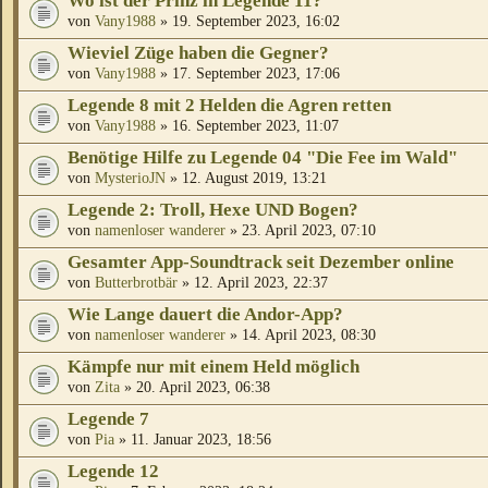
Wo ist der Prinz in Legende 11?
von
Vany1988
» 19. September 2023, 16:02
Wieviel Züge haben die Gegner?
von
Vany1988
» 17. September 2023, 17:06
Legende 8 mit 2 Helden die Agren retten
von
Vany1988
» 16. September 2023, 11:07
Benötige Hilfe zu Legende 04 "Die Fee im Wald"
von
MysterioJN
» 12. August 2019, 13:21
Legende 2: Troll, Hexe UND Bogen?
von
namenloser wanderer
» 23. April 2023, 07:10
Gesamter App-Soundtrack seit Dezember online
von
Butterbrotbär
» 12. April 2023, 22:37
Wie Lange dauert die Andor-App?
von
namenloser wanderer
» 14. April 2023, 08:30
Kämpfe nur mit einem Held möglich
von
Zita
» 20. April 2023, 06:38
Legende 7
von
Pia
» 11. Januar 2023, 18:56
Legende 12