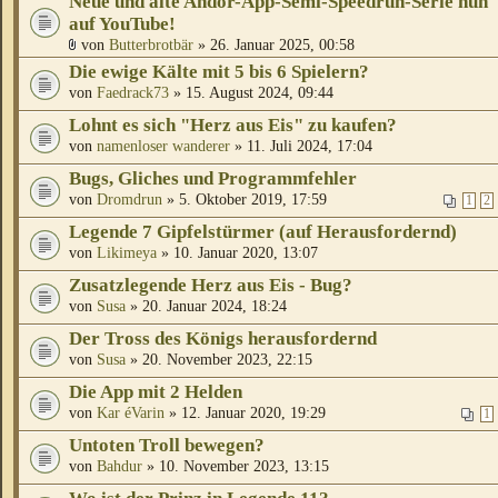
Neue und alte Andor-App-Semi-Speedrun-Serie nun
auf YouTube!
von
Butterbrotbär
» 26. Januar 2025, 00:58
Die ewige Kälte mit 5 bis 6 Spielern?
von
Faedrack73
» 15. August 2024, 09:44
Lohnt es sich "Herz aus Eis" zu kaufen?
von
namenloser wanderer
» 11. Juli 2024, 17:04
Bugs, Gliches und Programmfehler
von
Dromdrun
» 5. Oktober 2019, 17:59
1
2
Legende 7 Gipfelstürmer (auf Herausfordernd)
von
Likimeya
» 10. Januar 2020, 13:07
Zusatzlegende Herz aus Eis - Bug?
von
Susa
» 20. Januar 2024, 18:24
Der Tross des Königs herausfordernd
von
Susa
» 20. November 2023, 22:15
Die App mit 2 Helden
von
Kar éVarin
» 12. Januar 2020, 19:29
1
Untoten Troll bewegen?
von
Bahdur
» 10. November 2023, 13:15