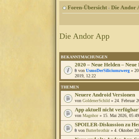
Foren-Übersicht
Die Andor 
‹
Die Andor App
BEKANNTMACHUNGEN
2020 – Neue Helden – Neue
von
UsmoDerSiliciumzwerg
» 20
2019, 12:22
THEMEN
Neuere Android Versionen
von
GoldenerSchild
» 24. Februar 2
App aktuell nicht verfügbar
von
Magnhor
» 15. Mai 2026, 05:49
SPOILER-Diskussion zu Her
von
Butterbrotbär
» 4. Oktober 20