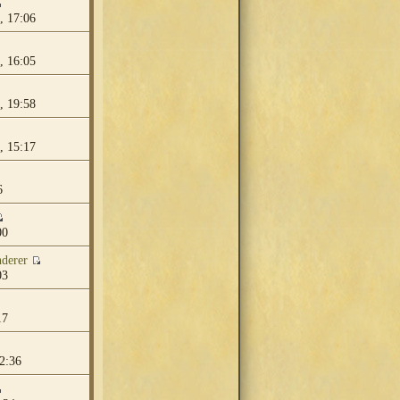
, 17:06
, 16:05
, 19:58
, 15:17
6
00
derer
03
17
2:36