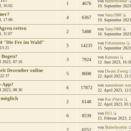
 11?
von
Butterbrotbär
1
4676
, 16:02
19. September 2023
gner?
von
Vany1988
4
6367
, 17:06
19. September 2023
Agren retten
von
Vany1988
2
5488
, 11:07
16. September 2023
04 "Die Fee im Wald"
von
Felizmenina
5
14235
 13:21
15. September 2023
D Bogen?
von
Kamuna
3
7924
l 2023, 07:10
12. Juni 2023, 16:3
eit Dezember online
von
Dwain Zwerg
5
8608
 22:37
22. April 2023, 21:
r-App?
von
namenloser wan
6
17872
l 2023, 08:30
22. April 2023, 12:
 möglich
von
Kar éVarin
2
6148
22. April 2023, 05:
von
H13
6
8539
15. Februar 2023, 2
von
Butterbrotbär
2
6552