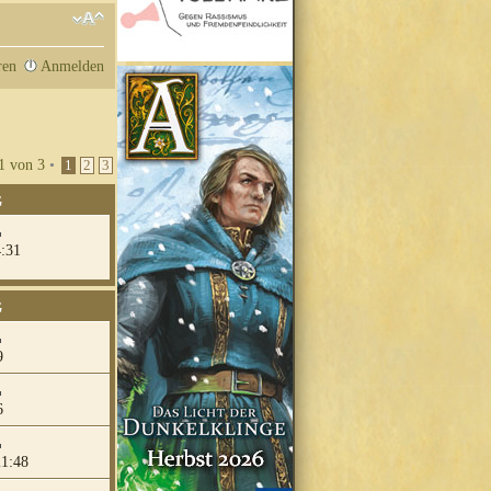
ren
Anmelden
1
von
3
•
1
2
3
G
4:31
G
9
6
21:48