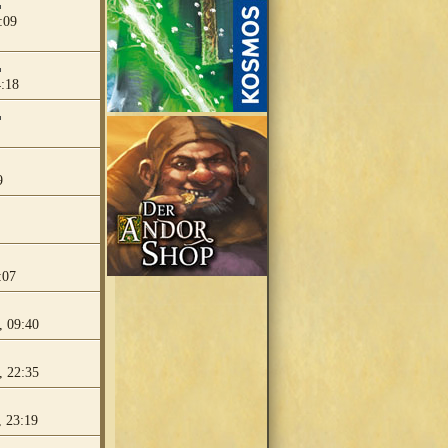
:09
4:18
9
:07
, 09:40
, 22:35
 23:19