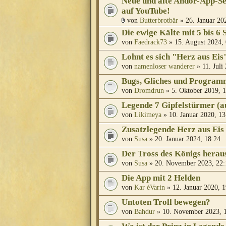
Neue und alte Andor-App-S
auf YouTube!
von
Butterbrotbär
» 26. Januar 20
Die ewige Kälte mit 5 bis 6 
von
Faedrack73
» 15. August 2024,
Lohnt es sich "Herz aus Eis
von
namenloser wanderer
» 11. Juli
Bugs, Gliches und Program
von
Dromdrun
» 5. Oktober 2019, 
Legende 7 Gipfelstürmer (a
von
Likimeya
» 10. Januar 2020, 13
Zusatzlegende Herz aus Eis
von
Susa
» 20. Januar 2024, 18:24
Der Tross des Königs herau
von
Susa
» 20. November 2023, 22:
Die App mit 2 Helden
von
Kar éVarin
» 12. Januar 2020, 1
Untoten Troll bewegen?
von
Bahdur
» 10. November 2023, 