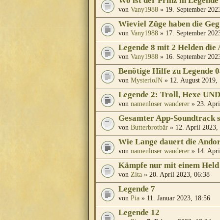
Wo ist der Prinz in Legende
von
Vany1988
» 19. September 2023
Wieviel Züge haben die Ge
von
Vany1988
» 17. September 2023
Legende 8 mit 2 Helden die 
von
Vany1988
» 16. September 2023
Benötige Hilfe zu Legende 
von
MysterioJN
» 12. August 2019,
Legende 2: Troll, Hexe UN
von
namenloser wanderer
» 23. Apri
Gesamter App-Soundtrack s
von
Butterbrotbär
» 12. April 2023,
Wie Lange dauert die Ando
von
namenloser wanderer
» 14. Apri
Kämpfe nur mit einem Held
von
Zita
» 20. April 2023, 06:38
Legende 7
von
Pia
» 11. Januar 2023, 18:56
Legende 12