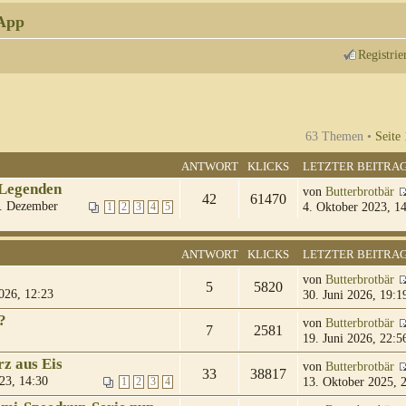
App
Registrie
63 Themen •
Seite
ANTWORT
KLICKS
LETZTER BEITRA
 Legenden
von
Butterbrotbär
42
61470
. Dezember
4. Oktober 2023, 1
1
2
3
4
5
ANTWORT
KLICKS
LETZTER BEITRA
von
Butterbrotbär
5
5820
026, 12:23
30. Juni 2026, 19:1
?
von
Butterbrotbär
7
2581
19. Juni 2026, 22:5
z aus Eis
von
Butterbrotbär
33
38817
23, 14:30
13. Oktober 2025, 
1
2
3
4