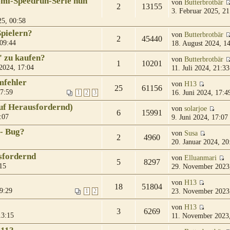
emi-Speedrun-Serie nun
von
Butterbrotbär
2
13155
3. Februar 2025, 21
25, 00:58
Spielern?
von
Butterbrotbär
2
45440
 09:44
18. August 2024, 1
" zu kaufen?
von
Butterbrotbär
1
10201
 2024, 17:04
11. Juli 2024, 21:33
mfehler
von
H13
25
61156
17:59
16. Juni 2024, 17:4
1
2
3
uf Herausfordernd)
von
solarjoe
6
15991
:07
9. Juni 2024, 17:07
 - Bug?
von
Susa
2
4960
20. Januar 2024, 20
sfordernd
von
Elluanmari
5
8297
15
29. November 2023
von
H13
18
51804
9:29
23. November 2023
1
2
von
H13
3
6269
13:15
11. November 2023,