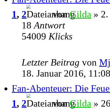
1
,
2
von
Gilda
» 2.
18
Antwort
54009
Klicks
Letzter Beitrag
von
Mj
18. Januar 2016, 11:0
Fan-Abenteuer: Die Feue
1
,
2
von
Gilda
» 26