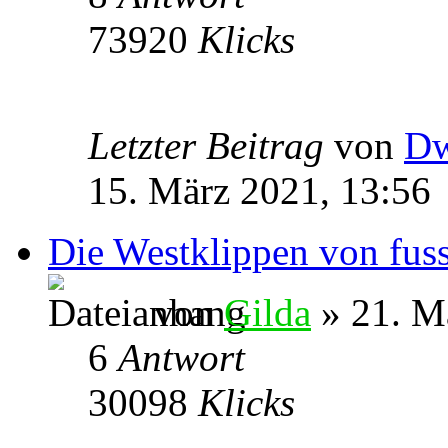
73920
Klicks
Letzter Beitrag
von
Dw
15. März 2021, 13:56
Die Westklippen von fus
von
Gilda
» 21. M
6
Antwort
30098
Klicks