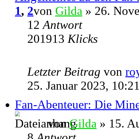
1
,
2
von
Gilda
» 26. Nove
12
Antwort
201913
Klicks
Letzter Beitrag
von
ro
25. Januar 2023, 10:2
Fan-Abenteuer: Die Min
von
Gilda
» 15. A
8
Antwort