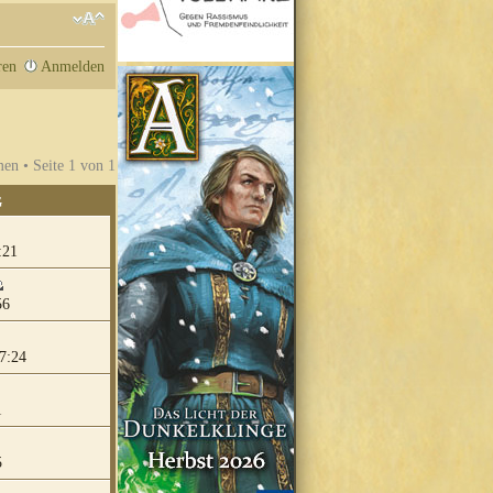
ren
Anmelden
en • Seite
1
von
1
G
:21
56
7:24
1
5