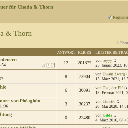
uer für Chada & Thorn
Registrie
da & Thorn
8 Them
ANTWORT
KLICKS
LETZTER BEITRA
enteuern
von
royyy
12
201877
3:54
25. Januar 2023, 10
1
2
von
Dwain Zwerg
8
73904
07
15. März 2021, 13:
hle
von
Okc, der Elf
6
30091
0
18. Februar 2021, 0
moore von Phéaghôn
von
Limette
3
30237
11:36
20. Mai 2020, 14:3
chtung
von
Gilda
0
22480
4. März 2016, 08:4