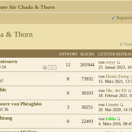
uer für Chada & Thorn
Registrie
da & Thorn
8 Them
ANTWORT
KLICKS
LETZTER BEITRA
enteuern
von
royyy
12
201944
3:54
25. Januar 2023, 10
1
2
von
Dwain Zwerg
8
73932
07
15. März 2021, 13:
hle
von
Okc, der Elf
6
30103
0
18. Februar 2021, 0
moore von Phéaghôn
von
Limette
3
30251
11:36
20. Mai 2020, 14:3
chtung
von
Gilda
0
22493
4. März 2016, 08:4