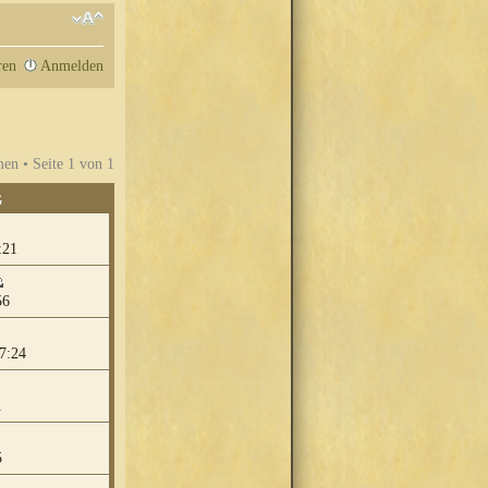
ren
Anmelden
en • Seite
1
von
1
G
:21
56
7:24
1
5