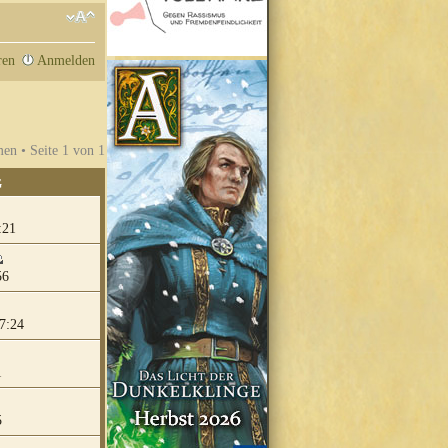
ren
Anmelden
en • Seite
1
von
1
G
:21
56
7:24
1
5