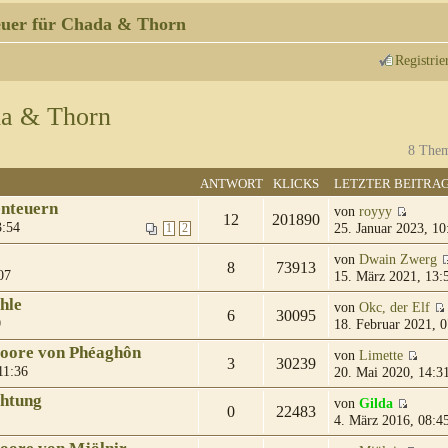
uer für Chada & Thorn
Registrie
da & Thorn
8 Them
ANTWORT
KLICKS
LETZTER BEITRA
enteuern
von
royyy
12
201890
3:54
25. Januar 2023, 10
1
2
von
Dwain Zwerg
8
73913
07
15. März 2021, 13:
hle
von
Okc, der Elf
6
30095
0
18. Februar 2021, 0
moore von Phéaghôn
von
Limette
3
30239
11:36
20. Mai 2020, 14:3
chtung
von
Gilda
0
22483
4. März 2016, 08:4